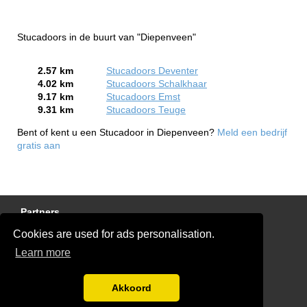
Stucadoors in de buurt van "Diepenveen"
2.57 km
Stucadoors Deventer
4.02 km
Stucadoors Schalkhaar
9.17 km
Stucadoors Emst
9.31 km
Stucadoors Teuge
Bent of kent u een Stucadoor in Diepenveen?
Meld een bedrijf
gratis aan
Partners
Cookies are used for ads personalisation.
Gratis Stucadoor Offertes
Learn more
Disclaimer
Blog
Akkoord
Ben jij een stukadoor?