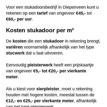
Voor een stukadoorsbedrijf in Diepenveen kunt u
rekenen op een
tarief
van ongeveer
€45,-
tot
€60,-
per uur
.
Kosten stukadoor per m²
De
kosten
die een
stukadoor
in rekening brengt,
variëren
voornamelijk afhankelijk van het type
stucwerk
dat u laat uitvoeren.
Eenvoudig
pleisterwerk
heeft een prijskaartje
van ongeveer
€5,- tot €20,- per vierkante
meter
.
Als u kiest voor
sierpleister
, moet u rekening
houden met hogere kosten, meestal tussen de
€12,- en €25,- per vierkante meter
, afhankelijk
van het type pleisterwerk.