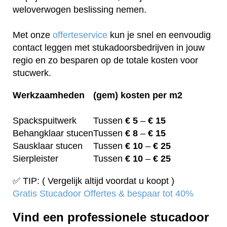
weloverwogen beslissing nemen.
Met onze
offerteservice
kun je snel en eenvoudig
contact leggen met stukadoorsbedrijven in jouw
regio en zo besparen op de totale kosten voor
stucwerk.
Werkzaamheden
(gem) kosten per m2
Spackspuitwerk
Tussen
€ 5
–
€ 15
Behangklaar stucen
Tussen
€ 8
–
€ 15
Sausklaar stucen
Tussen
€ 10
–
€ 25
Sierpleister
Tussen
€ 10
–
€ 25
✅ TIP: ( Vergelijk altijd voordat u koopt )
Gratis Stucadoor Offertes & bespaar tot 40%
Vind een professionele stucadoor