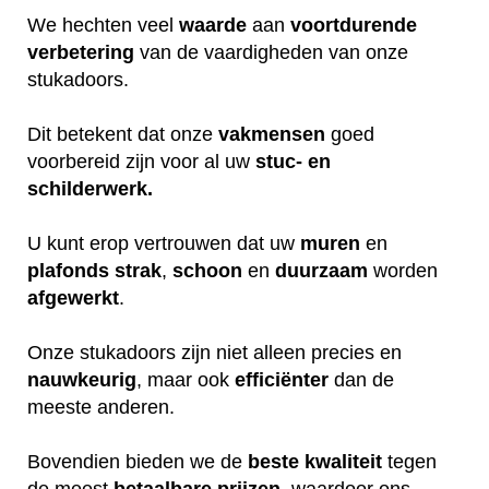
We hechten veel
waarde
aan
voortdurende
verbetering
van de vaardigheden van onze
stukadoors.
Dit betekent dat onze
vakmensen
goed
voorbereid zijn voor al uw
stuc- en
schilderwerk.
U kunt erop vertrouwen dat uw
muren
en
plafonds
strak
,
schoon
en
duurzaam
worden
afgewerkt
.
Onze stukadoors zijn niet alleen precies en
nauwkeurig
, maar ook
efficiënter
dan de
meeste anderen.
Bovendien bieden we de
beste
kwaliteit
tegen
de meest
betaalbare
prijzen
, waardoor ons