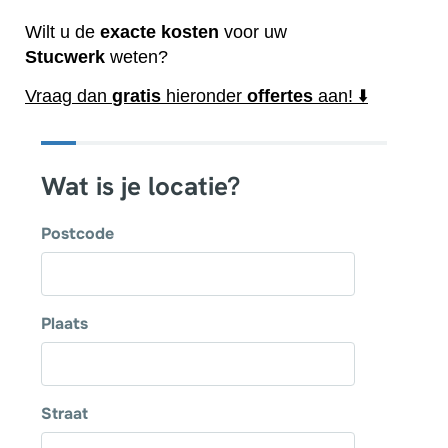
Wilt u de
exacte
kosten
voor uw
Stucwerk
weten?
Vraag dan
gratis
hieronder
offertes
aan! ⬇️