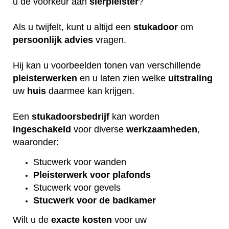
u de voorkeur aan
sierpleister
?
Als u twijfelt, kunt u altijd een
stukadoor
om
persoonlijk
advies
vragen.
Hij kan u voorbeelden tonen van verschillende
pleisterwerken
en u laten zien welke
uitstraling
uw
huis
daarmee kan krijgen.
Een
stukadoorsbedrijf
kan worden
ingeschakeld
voor diverse
werkzaamheden
,
waaronder:
Stucwerk voor wanden
Pleisterwerk voor plafonds
Stucwerk voor gevels
Stucwerk voor de badkamer
Wilt u de
exacte
kosten
voor uw