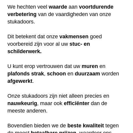
We hechten veel
waarde
aan
voortdurende
verbetering
van de vaardigheden van onze
stukadoors.
Dit betekent dat onze
vakmensen
goed
voorbereid zijn voor al uw
stuc- en
schilderwerk.
U kunt erop vertrouwen dat uw
muren
en
plafonds
strak
,
schoon
en
duurzaam
worden
afgewerkt
.
Onze stukadoors zijn niet alleen precies en
nauwkeurig
, maar ook
efficiënter
dan de
meeste anderen.
Bovendien bieden we de
beste
kwaliteit
tegen
de meest
betaalbare
prijzen
, waardoor ons