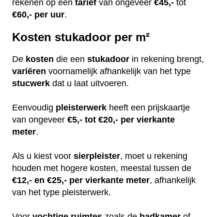
rekenen op een
tarief
van ongeveer
€45,-
tot
€60,-
per uur
.
Kosten stukadoor per m²
De
kosten
die een
stukadoor
in rekening brengt,
variëren
voornamelijk afhankelijk van het type
stucwerk
dat u laat uitvoeren.
Eenvoudig
pleisterwerk
heeft een prijskaartje
van ongeveer
€5,- tot €20,- per vierkante
meter
.
Als u kiest voor
sierpleister
, moet u rekening
houden met hogere kosten, meestal tussen de
€12,- en €25,- per vierkante meter
, afhankelijk
van het type pleisterwerk.
Voor
vochtige
ruimtes
zoals de
badkamer
of