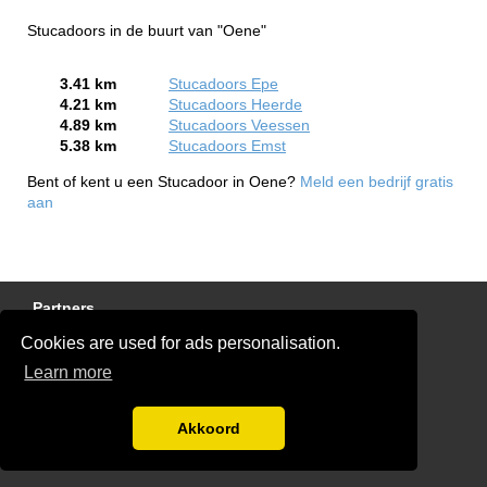
Stucadoors in de buurt van "Oene"
3.41 km
Stucadoors Epe
4.21 km
Stucadoors Heerde
4.89 km
Stucadoors Veessen
5.38 km
Stucadoors Emst
Bent of kent u een Stucadoor in Oene?
Meld een bedrijf gratis
aan
Partners
Cookies are used for ads personalisation.
Gratis Stucadoor Offertes
Learn more
Disclaimer
Blog
Akkoord
Ben jij een stukadoor?