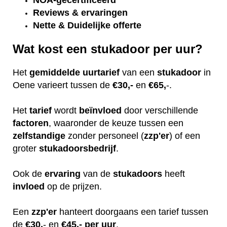
NOA-gecertificeerd
Reviews & ervaringen
Nette & Duidelijke offerte
Wat kost een stukadoor per uur?
Het
gemiddelde
uurtarief
van een
stukadoor
in
Oene varieert tussen de
€30,-
en
€65,
-.
Het
tarief
wordt
beïnvloed
door verschillende
factoren
, waaronder de keuze tussen een
zelfstandige
zonder personeel (
zzp'er
) of een
groter
stukadoorsbedrijf
.
Ook de
ervaring
van de
stukadoors
heeft
invloed
op de prijzen.
Een
zzp'er
hanteert doorgaans een tarief tussen
de
€30,
- en
€45,- per uur
.