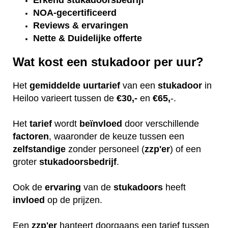
Erkend
stukadoorsbedrijf
NOA-gecertificeerd
Reviews & ervaringen
Nette & Duidelijke offerte
Wat kost een stukadoor per uur?
Het
gemiddelde
uurtarief
van een
stukadoor
in
Heiloo varieert tussen de
€30,-
en
€65,
-.
Het
tarief
wordt
beïnvloed
door verschillende
factoren
, waaronder de keuze tussen een
zelfstandige
zonder personeel (
zzp'er
) of een
groter
stukadoorsbedrijf
.
Ook de
ervaring
van de
stukadoors
heeft
invloed
op de prijzen.
Een
zzp'er
hanteert doorgaans een tarief tussen