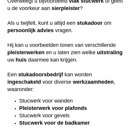
Overweegt u bijvoorbeeld
vlak
stucwerk
of geeft
u de voorkeur aan
sierpleister
?
Als u twijfelt, kunt u altijd een
stukadoor
om
persoonlijk
advies
vragen.
Hij kan u voorbeelden tonen van verschillende
pleisterwerken
en u laten zien welke
uitstraling
uw
huis
daarmee kan krijgen.
Een
stukadoorsbedrijf
kan worden
ingeschakeld
voor diverse
werkzaamheden
,
waaronder:
Stucwerk voor wanden
Pleisterwerk voor plafonds
Stucwerk voor gevels
Stucwerk voor de badkamer