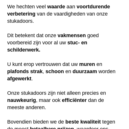
We hechten veel
waarde
aan
voortdurende
verbetering
van de vaardigheden van onze
stukadoors.
Dit betekent dat onze
vakmensen
goed
voorbereid zijn voor al uw
stuc- en
schilderwerk.
U kunt erop vertrouwen dat uw
muren
en
plafonds
strak
,
schoon
en
duurzaam
worden
afgewerkt
.
Onze stukadoors zijn niet alleen precies en
nauwkeurig
, maar ook
efficiënter
dan de
meeste anderen.
Bovendien bieden we de
beste
kwaliteit
tegen
de meest
betaalbare
prijzen
, waardoor ons