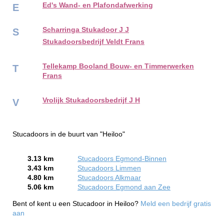
Ed's Wand- en Plafondafwerking
E
Scharringa Stukadoor J J
S
Stukadoorsbedrijf Veldt Frans
Tellekamp Booland Bouw- en Timmerwerken
T
Frans
Vrolijk Stukadoorsbedrijf J H
V
Stucadoors in de buurt van "Heiloo"
3.13 km
Stucadoors Egmond-Binnen
3.43 km
Stucadoors Limmen
4.80 km
Stucadoors Alkmaar
5.06 km
Stucadoors Egmond aan Zee
Bent of kent u een Stucadoor in Heiloo?
Meld een bedrijf gratis
aan