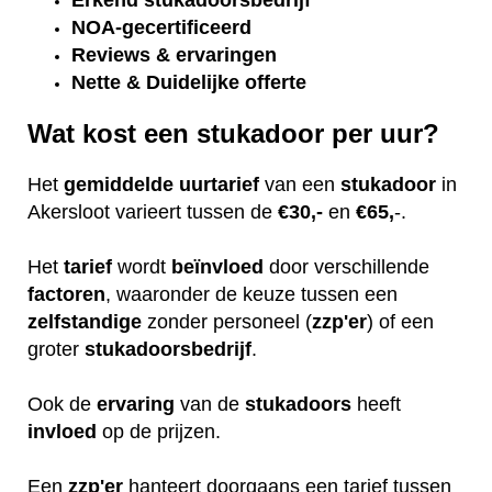
Erkend
stukadoorsbedrijf
NOA-gecertificeerd
Reviews & ervaringen
Nette & Duidelijke offerte
Wat kost een stukadoor per uur?
Het
gemiddelde
uurtarief
van een
stukadoor
in
Akersloot varieert tussen de
€30,-
en
€65,
-.
Het
tarief
wordt
beïnvloed
door verschillende
factoren
, waaronder de keuze tussen een
zelfstandige
zonder personeel (
zzp'er
) of een
groter
stukadoorsbedrijf
.
Ook de
ervaring
van de
stukadoors
heeft
invloed
op de prijzen.
Een
zzp'er
hanteert doorgaans een tarief tussen