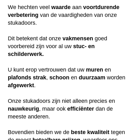
We hechten veel
waarde
aan
voortdurende
verbetering
van de vaardigheden van onze
stukadoors.
Dit betekent dat onze
vakmensen
goed
voorbereid zijn voor al uw
stuc- en
schilderwerk.
U kunt erop vertrouwen dat uw
muren
en
plafonds
strak
,
schoon
en
duurzaam
worden
afgewerkt
.
Onze stukadoors zijn niet alleen precies en
nauwkeurig
, maar ook
efficiënter
dan de
meeste anderen.
Bovendien bieden we de
beste
kwaliteit
tegen
de meest
betaalbare
prijzen
, waardoor ons