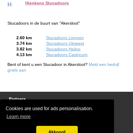
Hienkens Stucadoors
H
Stucadoors in de buurt van "Akersloot"
2.60 km
Stucadoors Limmen
3.74 km
Stucadoors Uitgeest
3.82 km
Stucadoors Heiloo
4.13 km
Stucadoors Castricum
Bent of kent u een Stucadoor in Akersloot?
Meld een bedrijf
gratis aan
Partners
Cookies are used for ads personalisation.
Gratis Stucadoor Offertes
Learn more
Disclaimer
Blog
Akkoord