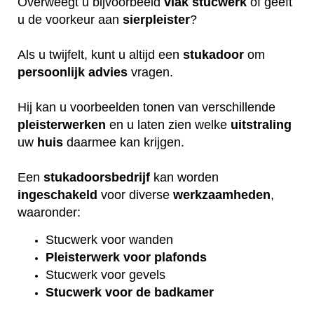
Overweegt u bijvoorbeeld
vlak
stucwerk
of geeft
u de voorkeur aan
sierpleister
?
Als u twijfelt, kunt u altijd een
stukadoor
om
persoonlijk
advies
vragen.
Hij kan u voorbeelden tonen van verschillende
pleisterwerken
en u laten zien welke
uitstraling
uw
huis
daarmee kan krijgen.
Een
stukadoorsbedrijf
kan worden
ingeschakeld
voor diverse
werkzaamheden
,
waaronder:
Stucwerk voor wanden
Pleisterwerk voor plafonds
Stucwerk voor gevels
Stucwerk voor de badkamer