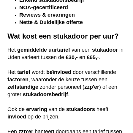
Erkend
stukadoorsbedrijf
NOA-gecertificeerd
Reviews & ervaringen
Nette & Duidelijke offerte
Wat kost een stukadoor per uur?
Het
gemiddelde
uurtarief
van een
stukadoor
in
Uden varieert tussen de
€30,-
en
€65,
-.
Het
tarief
wordt
beïnvloed
door verschillende
factoren
, waaronder de keuze tussen een
zelfstandige
zonder personeel (
zzp'er
) of een
groter
stukadoorsbedrijf
.
Ook de
ervaring
van de
stukadoors
heeft
invloed
op de prijzen.
Een
zzp'er
hanteert doorgaans een tarief tussen