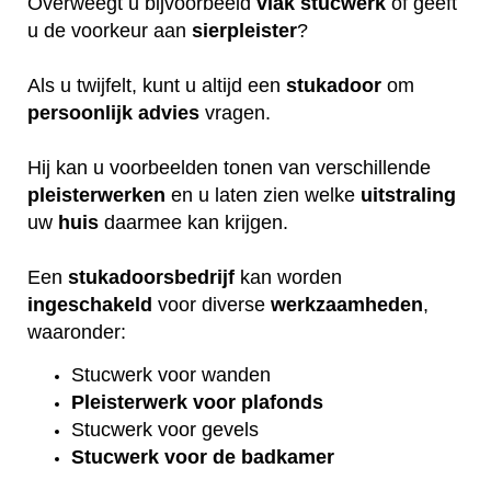
Overweegt u bijvoorbeeld
vlak
stucwerk
of geeft
u de voorkeur aan
sierpleister
?
Als u twijfelt, kunt u altijd een
stukadoor
om
persoonlijk
advies
vragen.
Hij kan u voorbeelden tonen van verschillende
pleisterwerken
en u laten zien welke
uitstraling
uw
huis
daarmee kan krijgen.
Een
stukadoorsbedrijf
kan worden
ingeschakeld
voor diverse
werkzaamheden
,
waaronder:
Stucwerk voor wanden
Pleisterwerk voor plafonds
Stucwerk voor gevels
Stucwerk voor de badkamer