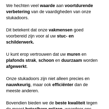
We hechten veel
waarde
aan
voortdurende
verbetering
van de vaardigheden van onze
stukadoors.
Dit betekent dat onze
vakmensen
goed
voorbereid zijn voor al uw
stuc- en
schilderwerk.
U kunt erop vertrouwen dat uw
muren
en
plafonds
strak
,
schoon
en
duurzaam
worden
afgewerkt
.
Onze stukadoors zijn niet alleen precies en
nauwkeurig
, maar ook
efficiënter
dan de
meeste anderen.
Bovendien bieden we de
beste
kwaliteit
tegen
de meest
betaalbare
prijzen
, waardoor ons