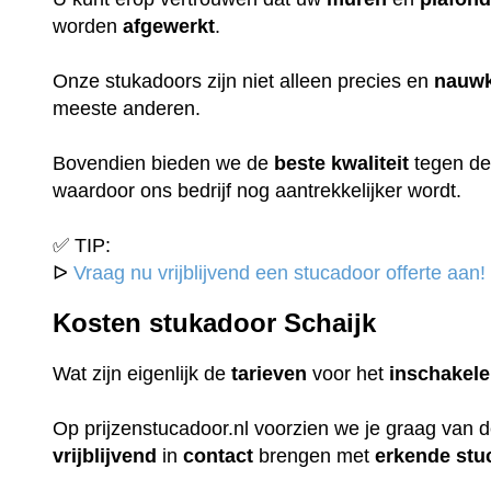
worden
afgewerkt
.
Onze stukadoors zijn niet alleen precies en
nauwk
meeste anderen.
Bovendien bieden we de
beste
kwaliteit
tegen d
waardoor ons bedrijf nog aantrekkelijker wordt.
✅ TIP:
ᐅ
Vraag nu vrijblijvend een stucadoor offerte aan!
Kosten stukadoor Schaijk
Wat zijn eigenlijk de
tarieven
voor het
inschakel
Op prijzenstucadoor.nl voorzien we je graag van 
vrijblijvend
in
contact
brengen met
erkende
stu