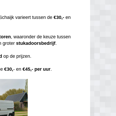
Schaijk varieert tussen de
€30,-
en
toren
, waaronder de keuze tussen
n groter
stukadoorsbedrijf
.
d
op de prijzen.
de
€30,
- en
€45,- per uur
.