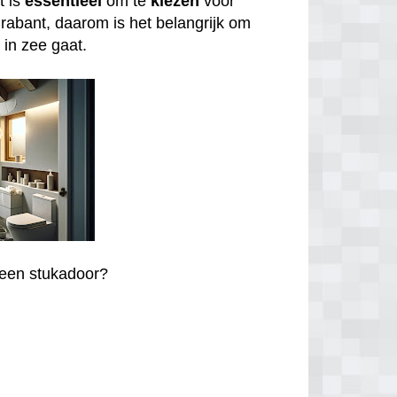
t is
essentieel
om te
kiezen
voor
rabant, daarom is het belangrijk om
 in zee gaat.
r een stukadoor?