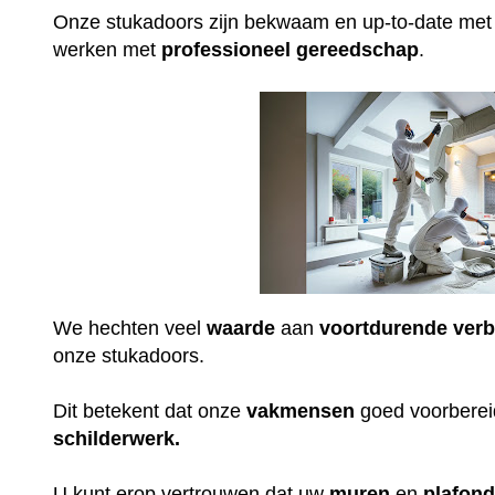
Onze stukadoors zijn bekwaam en up-to-date me
werken met
professioneel
gereedschap
.
We hechten veel
waarde
aan
voortdurende
verb
onze stukadoors.
Dit betekent dat onze
vakmensen
goed voorbereid
schilderwerk.
U kunt erop vertrouwen dat uw
muren
en
plafon