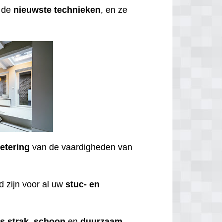
t de
nieuwste
technieken
, en ze
etering
van de vaardigheden van
 zijn voor al uw
stuc- en
ds
strak
,
schoon
en
duurzaam