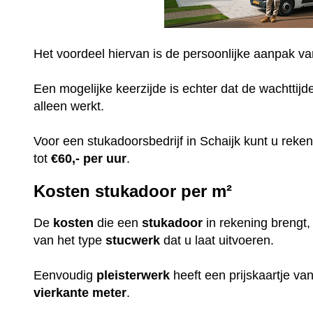
Het voordeel hiervan is de persoonlijke aanpak v
Een mogelijke keerzijde is echter dat de wachttijd
alleen werkt.
Voor een stukadoorsbedrijf in Schaijk kunt u rek
tot
€60,-
per uur
.
Kosten stukadoor per m²
De
kosten
die een
stukadoor
in rekening brengt
van het type
stucwerk
dat u laat uitvoeren.
Eenvoudig
pleisterwerk
heeft een prijskaartje v
vierkante meter
.