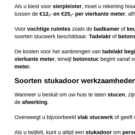
Als u kiest voor
sierpleister
, moet u rekening ho
tussen de
€12,- en €25,- per vierkante meter
, af
Voor
vochtige
ruimtes
zoals de
badkamer
of
ke
soorten stucwerk beschikbaar.
Tadelakt
of
beton
De kosten voor het aanbrengen van
tadelakt
beg
vierkante meter
, terwijl
betonstuc
begint vanaf 
meter.
Soorten stukadoor werkzaamhede
Wanneer u besluit om uw huis te laten
stucen
, zi
de
afwerking
.
Overweegt u bijvoorbeeld
vlak
stucwerk
of geeft
Als u twijfelt, kunt u altijd een
stukadoor
om
pers