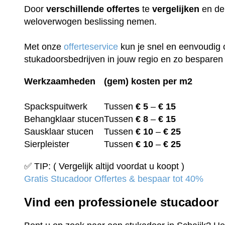
Door
verschillende
offertes
te
vergelijken
en de 
weloverwogen beslissing nemen.
Met onze
offerteservice
kun je snel en eenvoudig 
stukadoorsbedrijven in jouw regio en zo besparen 
Werkzaamheden
(gem) kosten per m2
Spackspuitwerk
Tussen
€ 5
–
€ 15
Behangklaar stucen
Tussen
€ 8
–
€ 15
Sausklaar stucen
Tussen
€ 10
–
€ 25
Sierpleister
Tussen
€ 10
–
€ 25
✅ TIP: ( Vergelijk altijd voordat u koopt )
Gratis Stucadoor Offertes & bespaar tot 40%
Vind een professionele stucadoor