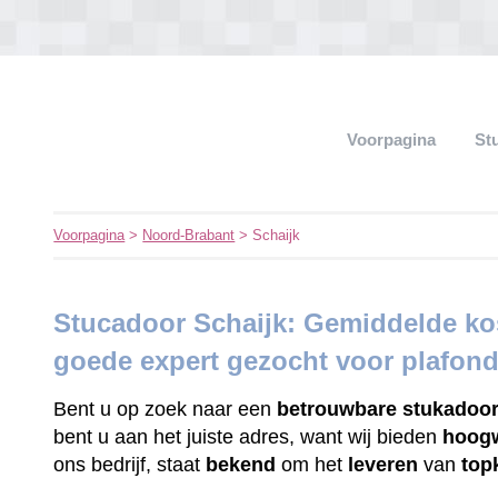
Voorpagina
St
Voorpagina
>
Noord-Brabant
> Schaijk
Stucadoor Schaijk: Gemiddelde kos
goede expert gezocht voor plafon
Bent u op zoek naar een
betrouwbare
stukadoo
bent u aan het juiste adres, want wij bieden
hoog
ons bedrijf, staat
bekend
om het
leveren
van
top