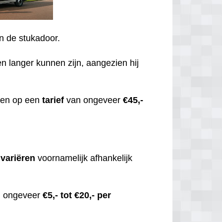
an de stukadoor.
en langer kunnen zijn, aangezien hij
enen op een
tarief
van ongeveer
€45,-
,
variëren
voornamelijk afhankelijk
an ongeveer
€5,- tot €20,- per