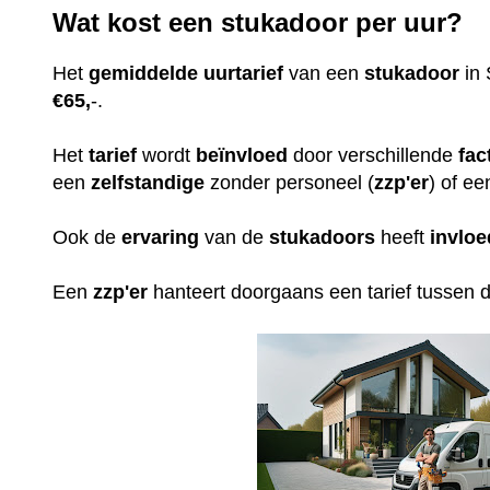
Wat kost een stukadoor per uur?
Het
gemiddelde
uurtarief
van een
stukadoor
in 
€65,
-.
Het
tarief
wordt
beïnvloed
door verschillende
fac
een
zelfstandige
zonder personeel (
zzp'er
) of ee
Ook de
ervaring
van de
stukadoors
heeft
invloe
Een
zzp'er
hanteert doorgaans een tarief tussen 