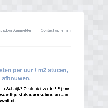
ucadoor Aanmelden
Contact opnemen
ten per uur / m2 stucen,
d afbouwen.
r
in Schaijk? Zoek niet verder! Bij ons
waardige
stukadoorsdiensten
aan.
kwaliteit
.