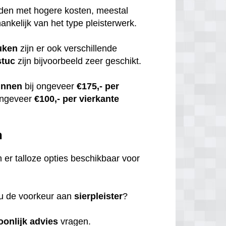
uden met hogere kosten, meestal
hankelijk van het type pleisterwerk.
uken
zijn er ook verschillende
stuc
zijn bijvoorbeeld zeer geschikt.
innen
bij ongeveer
€175,- per
ongeveer
€100,- per vierkante
n
jn er talloze opties beschikbaar voor
 u de voorkeur aan
sierpleister
?
oonlijk
advies
vragen.