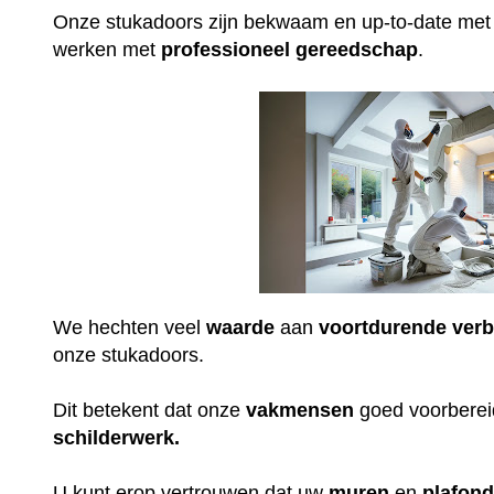
Onze stukadoors zijn bekwaam en up-to-date me
werken met
professioneel
gereedschap
.
We hechten veel
waarde
aan
voortdurende
verb
onze stukadoors.
Dit betekent dat onze
vakmensen
goed voorbereid
schilderwerk.
U kunt erop vertrouwen dat uw
muren
en
plafon