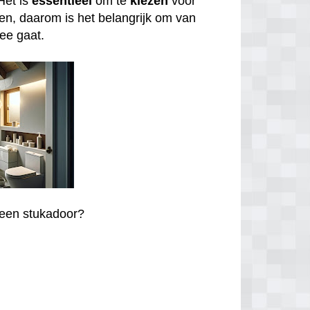
Het is
essentieel
om te
kiezen
voor
en, daarom is het belangrijk om van
zee gaat.
r een stukadoor?