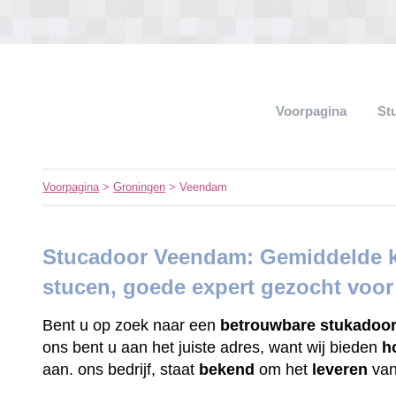
Voorpagina
St
Voorpagina
>
Groningen
> Veendam
Stucadoor Veendam: Gemiddelde k
stucen, goede expert gezocht voo
Bent u op zoek naar een
betrouwbare
stukadoo
ons bent u aan het juiste adres, want wij bieden
h
aan. ons bedrijf, staat
bekend
om het
leveren
va