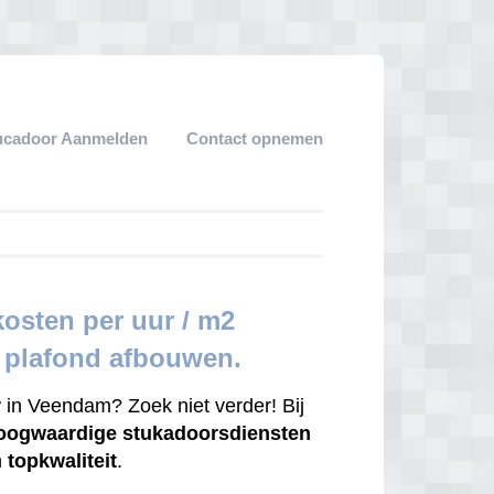
ucadoor Aanmelden
Contact opnemen
osten per uur / m2
r plafond afbouwen.
r
in Veendam? Zoek niet verder! Bij
oogwaardige
stukadoorsdiensten
n
topkwaliteit
.