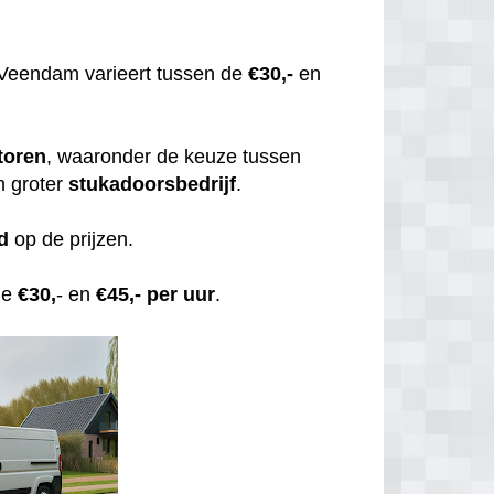
Veendam varieert tussen de
€30,-
en
toren
, waaronder de keuze tussen
n groter
stukadoorsbedrijf
.
d
op de prijzen.
de
€30,
- en
€45,- per uur
.