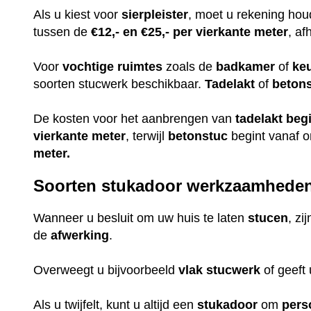
Als u kiest voor
sierpleister
, moet u rekening ho
tussen de
€12,- en €25,- per vierkante meter
, af
Voor
vochtige
ruimtes
zoals de
badkamer
of
ke
soorten stucwerk beschikbaar.
Tadelakt
of
beton
De kosten voor het aanbrengen van
tadelakt
beg
vierkante meter
, terwijl
betonstuc
begint vanaf 
meter.
Soorten stukadoor werkzaamhede
Wanneer u besluit om uw huis te laten
stucen
, zi
de
afwerking
.
Overweegt u bijvoorbeeld
vlak
stucwerk
of geeft
Als u twijfelt, kunt u altijd een
stukadoor
om
pers