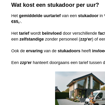
Wat kost een stukadoor per uur?
Het
gemiddelde
uurtarief
van een
stukadoor
in 
€65,
-.
Het
tarief
wordt
beïnvloed
door verschillende
fac
een
zelfstandige
zonder personeel (
zzp'er
) of ee
Ook de
ervaring
van de
stukadoors
heeft
invloe
Een
zzp'er
hanteert doorgaans een tarief tussen 