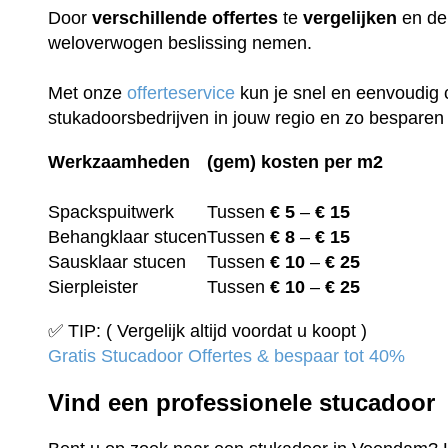
Door
verschillende
offertes
te
vergelijken
en de 
weloverwogen beslissing nemen.
Met onze
offerteservice
kun je snel en eenvoudig 
stukadoorsbedrijven in jouw regio en zo besparen 
Werkzaamheden
(gem) kosten per m2
Spackspuitwerk
Tussen
€ 5
–
€ 15
Behangklaar stucen
Tussen
€ 8
–
€ 15
Sausklaar stucen
Tussen
€ 10
–
€ 25
Sierpleister
Tussen
€ 10
–
€ 25
✅ TIP: ( Vergelijk altijd voordat u koopt )
Gratis Stucadoor Offertes & bespaar tot 40%
Vind een professionele stucadoor