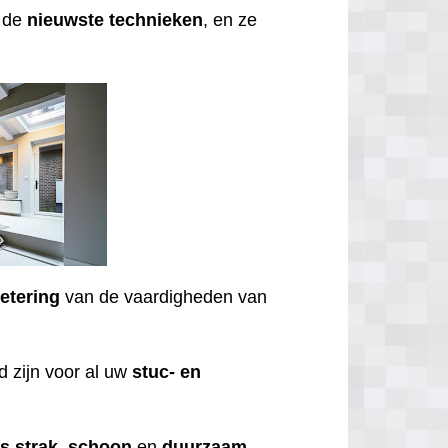
t de
nieuwste
technieken
, en ze
etering
van de vaardigheden van
 zijn voor al uw
stuc- en
ds
strak
,
schoon
en
duurzaam