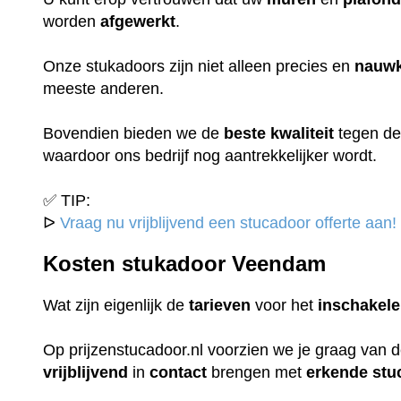
worden
afgewerkt
.
Onze stukadoors zijn niet alleen precies en
nauwk
meeste anderen.
Bovendien bieden we de
beste
kwaliteit
tegen d
waardoor ons bedrijf nog aantrekkelijker wordt.
✅ TIP:
ᐅ
Vraag nu vrijblijvend een stucadoor offerte aan!
Kosten stukadoor Veendam
Wat zijn eigenlijk de
tarieven
voor het
inschakel
Op prijzenstucadoor.nl voorzien we je graag van 
vrijblijvend
in
contact
brengen met
erkende
stu