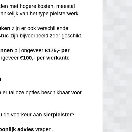
uden met hogere kosten, meestal
hankelijk van het type pleisterwerk.
uken
zijn er ook verschillende
stuc
zijn bijvoorbeeld zeer geschikt.
innen
bij ongeveer
€175,- per
ongeveer
€100,- per vierkante
n
jn er talloze opties beschikbaar voor
 u de voorkeur aan
sierpleister
?
oonlijk
advies
vragen.