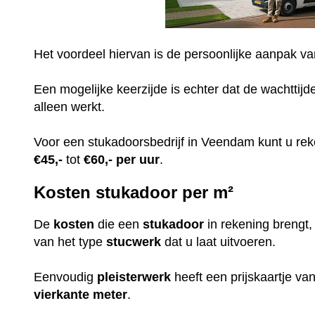
Het voordeel hiervan is de persoonlijke aanpak v
Een mogelijke keerzijde is echter dat de wachttijd
alleen werkt.
Voor een stukadoorsbedrijf in Veendam kunt u r
€45,-
tot
€60,-
per uur
.
Kosten stukadoor per m²
De
kosten
die een
stukadoor
in rekening brengt
van het type
stucwerk
dat u laat uitvoeren.
Eenvoudig
pleisterwerk
heeft een prijskaartje v
vierkante meter
.