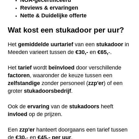
NOA-gecertificeerd
Reviews & ervaringen
Nette & Duidelijke offerte
Wat kost een stukadoor per uur?
Het
gemiddelde
uurtarief
van een
stukadoor
in
Meeden varieert tussen de
€30,-
en
€65,
-.
Het
tarief
wordt
beïnvloed
door verschillende
factoren
, waaronder de keuze tussen een
zelfstandige
zonder personeel (
zzp'er
) of een
groter
stukadoorsbedrijf
.
Ook de
ervaring
van de
stukadoors
heeft
invloed
op de prijzen.
Een
zzp'er
hanteert doorgaans een tarief tussen
de
€30,
- en
€45,- per uur
.