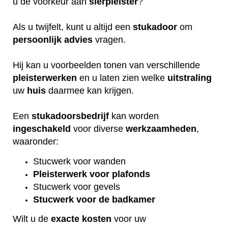
u de voorkeur aan
sierpleister
?
Als u twijfelt, kunt u altijd een
stukadoor
om
persoonlijk
advies
vragen.
Hij kan u voorbeelden tonen van verschillende
pleisterwerken
en u laten zien welke
uitstraling
uw
huis
daarmee kan krijgen.
Een
stukadoorsbedrijf
kan worden
ingeschakeld
voor diverse
werkzaamheden
,
waaronder:
Stucwerk voor wanden
Pleisterwerk voor plafonds
Stucwerk voor gevels
Stucwerk voor de badkamer
Wilt u de
exacte
kosten
voor uw