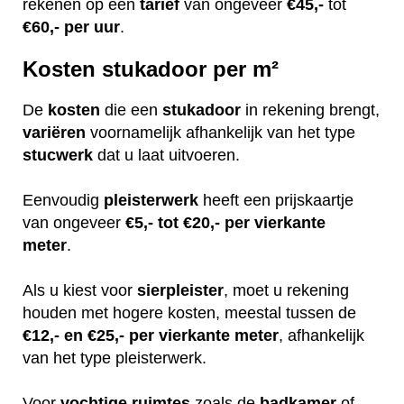
rekenen op een
tarief
van ongeveer
€45,-
tot
€60,-
per uur
.
Kosten stukadoor per m²
De
kosten
die een
stukadoor
in rekening brengt,
variëren
voornamelijk afhankelijk van het type
stucwerk
dat u laat uitvoeren.
Eenvoudig
pleisterwerk
heeft een prijskaartje
van ongeveer
€5,- tot €20,- per vierkante
meter
.
Als u kiest voor
sierpleister
, moet u rekening
houden met hogere kosten, meestal tussen de
€12,- en €25,- per vierkante meter
, afhankelijk
van het type pleisterwerk.
Voor
vochtige
ruimtes
zoals de
badkamer
of