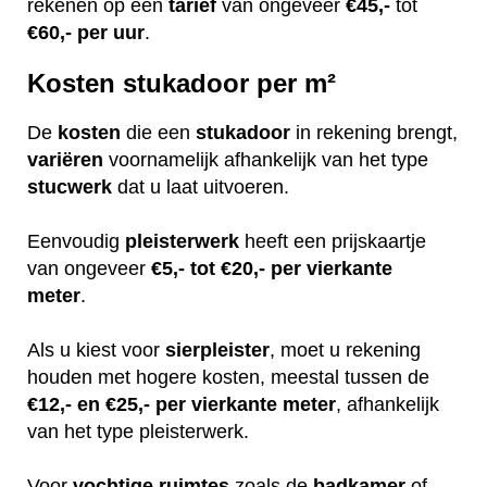
rekenen op een
tarief
van ongeveer
€45,-
tot
€60,-
per uur
.
Kosten stukadoor per m²
De
kosten
die een
stukadoor
in rekening brengt,
variëren
voornamelijk afhankelijk van het type
stucwerk
dat u laat uitvoeren.
Eenvoudig
pleisterwerk
heeft een prijskaartje
van ongeveer
€5,- tot €20,- per vierkante
meter
.
Als u kiest voor
sierpleister
, moet u rekening
houden met hogere kosten, meestal tussen de
€12,- en €25,- per vierkante meter
, afhankelijk
van het type pleisterwerk.
Voor
vochtige
ruimtes
zoals de
badkamer
of