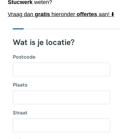
Stucwerk
weten?
Vraag dan
gratis
hieronder
offertes
aan! ⬇️