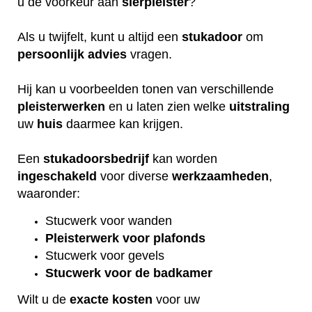
u de voorkeur aan
sierpleister
?
Als u twijfelt, kunt u altijd een
stukadoor
om
persoonlijk
advies
vragen.
Hij kan u voorbeelden tonen van verschillende
pleisterwerken
en u laten zien welke
uitstraling
uw
huis
daarmee kan krijgen.
Een
stukadoorsbedrijf
kan worden
ingeschakeld
voor diverse
werkzaamheden
,
waaronder:
Stucwerk voor wanden
Pleisterwerk voor plafonds
Stucwerk voor gevels
Stucwerk voor de badkamer
Wilt u de
exacte
kosten
voor uw