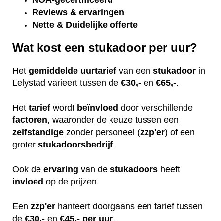
NOA-gecertificeerd
Reviews & ervaringen
Nette & Duidelijke offerte
Wat kost een stukadoor per uur?
Het
gemiddelde
uurtarief
van een
stukadoor
in
Lelystad varieert tussen de
€30,-
en
€65,
-.
Het
tarief
wordt
beïnvloed
door verschillende
factoren
, waaronder de keuze tussen een
zelfstandige
zonder personeel (
zzp'er
) of een
groter
stukadoorsbedrijf
.
Ook de
ervaring
van de
stukadoors
heeft
invloed
op de prijzen.
Een
zzp'er
hanteert doorgaans een tarief tussen
de
€30,
- en
€45,- per uur
.