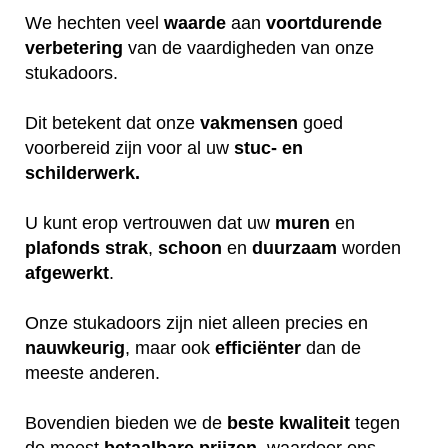
We hechten veel
waarde
aan
voortdurende
verbetering
van de vaardigheden van onze
stukadoors.
Dit betekent dat onze
vakmensen
goed
voorbereid zijn voor al uw
stuc- en
schilderwerk.
U kunt erop vertrouwen dat uw
muren
en
plafonds
strak
,
schoon
en
duurzaam
worden
afgewerkt
.
Onze stukadoors zijn niet alleen precies en
nauwkeurig
, maar ook
efficiënter
dan de
meeste anderen.
Bovendien bieden we de
beste
kwaliteit
tegen
de meest
betaalbare
prijzen
, waardoor ons