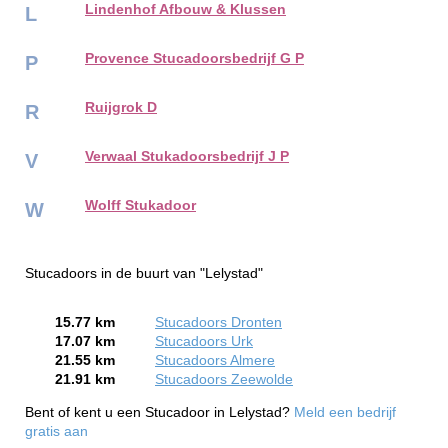
Lindenhof Afbouw & Klussen
L
Provence Stucadoorsbedrijf G P
P
Ruijgrok D
R
Verwaal Stukadoorsbedrijf J P
V
Wolff Stukadoor
W
Stucadoors in de buurt van "Lelystad"
15.77 km
Stucadoors Dronten
17.07 km
Stucadoors Urk
21.55 km
Stucadoors Almere
21.91 km
Stucadoors Zeewolde
Bent of kent u een Stucadoor in Lelystad?
Meld een bedrijf
gratis aan