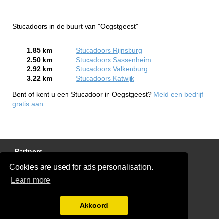
Stucadoors in de buurt van "Oegstgeest"
1.85 km
Stucadoors Rijnsburg
2.50 km
Stucadoors Sassenheim
2.92 km
Stucadoors Valkenburg
3.22 km
Stucadoors Katwijk
Bent of kent u een Stucadoor in Oegstgeest?
Meld een bedrijf
gratis aan
Partners
Cookies are used for ads personalisation.
Gratis Stucadoor Offertes
Learn more
Disclaimer
Blog
Akkoord
Ben jij een stukadoor?