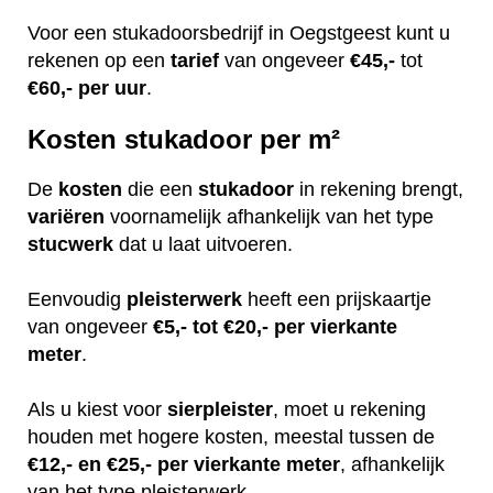
Voor een stukadoorsbedrijf in Oegstgeest kunt u
rekenen op een
tarief
van ongeveer
€45,-
tot
€60,-
per uur
.
Kosten stukadoor per m²
De
kosten
die een
stukadoor
in rekening brengt,
variëren
voornamelijk afhankelijk van het type
stucwerk
dat u laat uitvoeren.
Eenvoudig
pleisterwerk
heeft een prijskaartje
van ongeveer
€5,- tot €20,- per vierkante
meter
.
Als u kiest voor
sierpleister
, moet u rekening
houden met hogere kosten, meestal tussen de
€12,- en €25,- per vierkante meter
, afhankelijk
van het type pleisterwerk.