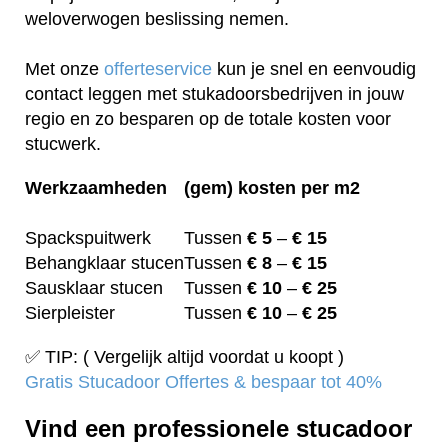
weloverwogen beslissing nemen.
Met onze
offerteservice
kun je snel en eenvoudig
contact leggen met stukadoorsbedrijven in jouw
regio en zo besparen op de totale kosten voor
stucwerk.
Werkzaamheden
(gem) kosten per m2
Spackspuitwerk
Tussen
€ 5
–
€ 15
Behangklaar stucen
Tussen
€ 8
–
€ 15
Sausklaar stucen
Tussen
€ 10
–
€ 25
Sierpleister
Tussen
€ 10
–
€ 25
✅ TIP: ( Vergelijk altijd voordat u koopt )
Gratis Stucadoor Offertes & bespaar tot 40%
Vind een professionele stucadoor