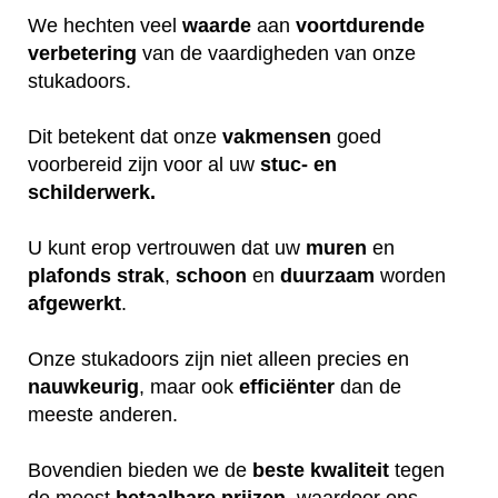
We hechten veel
waarde
aan
voortdurende
verbetering
van de vaardigheden van onze
stukadoors.
Dit betekent dat onze
vakmensen
goed
voorbereid zijn voor al uw
stuc- en
schilderwerk.
U kunt erop vertrouwen dat uw
muren
en
plafonds
strak
,
schoon
en
duurzaam
worden
afgewerkt
.
Onze stukadoors zijn niet alleen precies en
nauwkeurig
, maar ook
efficiënter
dan de
meeste anderen.
Bovendien bieden we de
beste
kwaliteit
tegen
de meest
betaalbare
prijzen
, waardoor ons