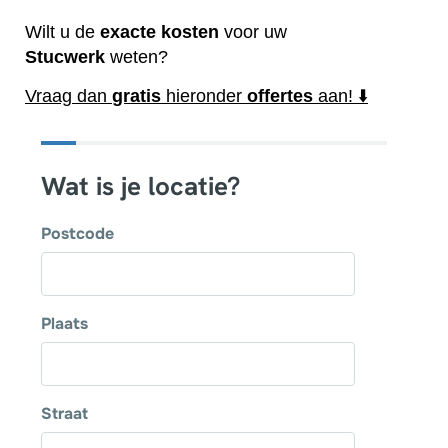
Wilt u de
exacte
kosten
voor uw
Stucwerk
weten?
Vraag dan
gratis
hieronder
offertes
aan! ⬇️