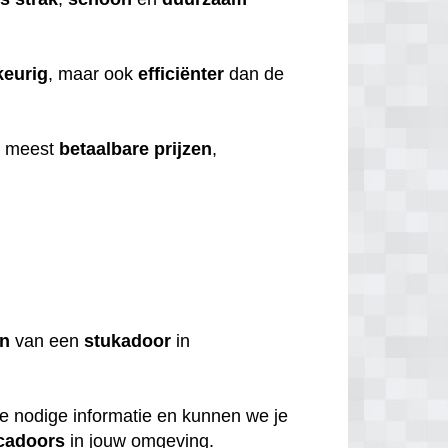
eurig
, maar ook
efficiënter
dan de
e meest
betaalbare
prijzen
,
en
van een
stukadoor
in
de nodige informatie en kunnen we je
cadoors
in jouw omgeving.