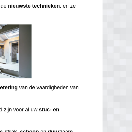
t de
nieuwste
technieken
, en ze
etering
van de vaardigheden van
 zijn voor al uw
stuc- en
ds
strak
,
schoon
en
duurzaam