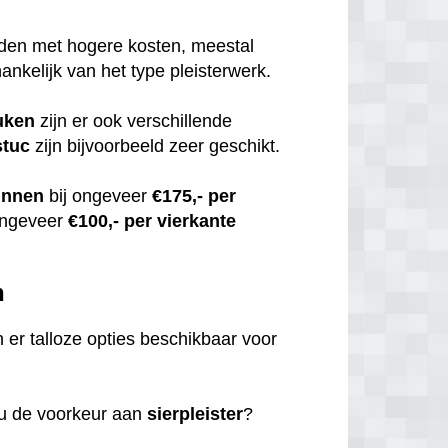
uden met hogere kosten, meestal
hankelijk van het type pleisterwerk.
uken
zijn er ook verschillende
stuc
zijn bijvoorbeeld zeer geschikt.
innen
bij ongeveer
€175,- per
ongeveer
€100,- per vierkante
n
jn er talloze opties beschikbaar voor
 u de voorkeur aan
sierpleister
?