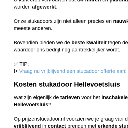
worden
afgewerkt
.
Onze stukadoors zijn niet alleen precies en
nauwk
meeste anderen.
Bovendien bieden we de
beste
kwaliteit
tegen d
waardoor ons bedrijf nog aantrekkelijker wordt.
✅ TIP:
ᐅ
Vraag nu vrijblijvend een stucadoor offerte aan!
Kosten stukadoor Hellevoetsluis
Wat zijn eigenlijk de
tarieven
voor het
inschakel
Hellevoetsluis
?
Op prijzenstucadoor.nl voorzien we je graag van 
vrijblijvend
in
contact
brengen met
erkende
stu