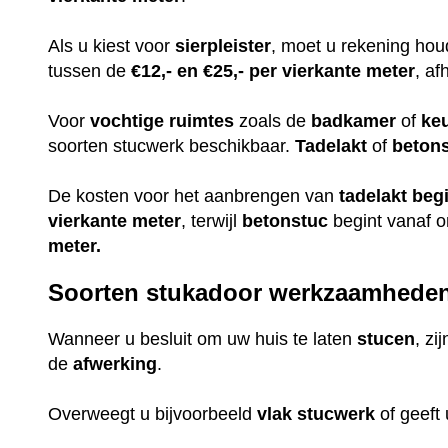
Als u kiest voor
sierpleister
, moet u rekening ho
tussen de
€12,- en €25,- per vierkante meter
, af
Voor
vochtige
ruimtes
zoals de
badkamer
of
ke
soorten stucwerk beschikbaar.
Tadelakt
of
beton
De kosten voor het aanbrengen van
tadelakt
beg
vierkante meter
, terwijl
betonstuc
begint vanaf 
meter.
Soorten stukadoor werkzaamhede
Wanneer u besluit om uw huis te laten
stucen
, zi
de
afwerking
.
Overweegt u bijvoorbeeld
vlak
stucwerk
of geeft