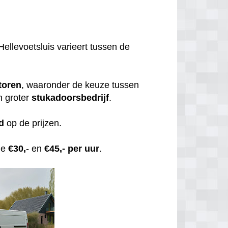
Hellevoetsluis varieert tussen de
toren
, waaronder de keuze tussen
n groter
stukadoorsbedrijf
.
d
op de prijzen.
de
€30,
- en
€45,- per uur
.