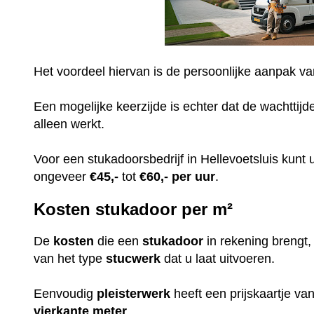
Het voordeel hiervan is de persoonlijke aanpak v
Een mogelijke keerzijde is echter dat de wachttijd
alleen werkt.
Voor een stukadoorsbedrijf in Hellevoetsluis kunt
ongeveer
€45,-
tot
€60,-
per uur
.
Kosten stukadoor per m²
De
kosten
die een
stukadoor
in rekening brengt
van het type
stucwerk
dat u laat uitvoeren.
Eenvoudig
pleisterwerk
heeft een prijskaartje v
vierkante meter
.