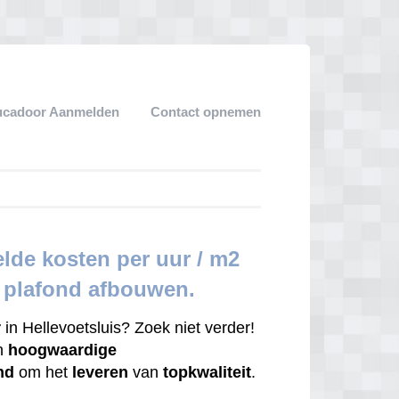
ucadoor Aanmelden
Contact opnemen
lde kosten per uur / m2
r plafond afbouwen.
r
in Hellevoetsluis? Zoek niet verder!
en
hoogwaardige
nd
om het
leveren
van
topkwaliteit
.