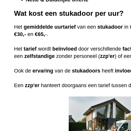
Wat kost een stukadoor per uur?
Het
gemiddelde
uurtarief
van een
stukadoor
in 
€30,-
en
€65,
-.
Het
tarief
wordt
beïnvloed
door verschillende
fac
een
zelfstandige
zonder personeel (
zzp'er
) of ee
Ook de
ervaring
van de
stukadoors
heeft
invloe
Een
zzp'er
hanteert doorgaans een tarief tussen 