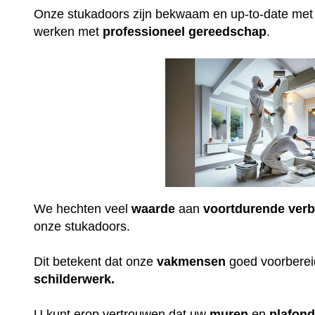
Onze stukadoors zijn bekwaam en up-to-date me
werken met
professioneel
gereedschap
.
We hechten veel
waarde
aan
voortdurende
verb
onze stukadoors.
Dit betekent dat onze
vakmensen
goed voorbereid
schilderwerk.
U kunt erop vertrouwen dat uw
muren
en
plafon