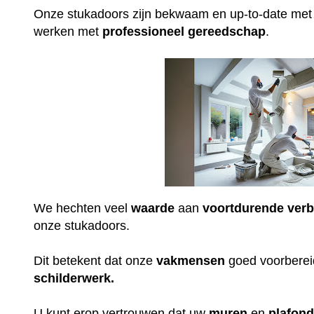
Onze stukadoors zijn bekwaam en up-to-date me
werken met
professioneel
gereedschap
.
We hechten veel
waarde
aan
voortdurende
verb
onze stukadoors.
Dit betekent dat onze
vakmensen
goed voorbereid
schilderwerk.
U kunt erop vertrouwen dat uw
muren
en
plafon