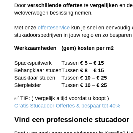
Door
verschillende
offertes
te
vergelijken
en de 
weloverwogen beslissing nemen.
Met onze
offerteservice
kun je snel en eenvoudig 
stukadoorsbedrijven in jouw regio en zo besparen 
Werkzaamheden
(gem) kosten per m2
Spackspuitwerk
Tussen
€ 5
–
€ 15
Behangklaar stucen
Tussen
€ 8
–
€ 15
Sausklaar stucen
Tussen
€ 10
–
€ 25
Sierpleister
Tussen
€ 10
–
€ 25
✅ TIP: ( Vergelijk altijd voordat u koopt )
Gratis Stucadoor Offertes & bespaar tot 40%
Vind een professionele stucadoor