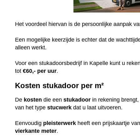
Het voordeel hiervan is de persoonlijke aanpak v
Een mogelijke keerzijde is echter dat de wachttijd
alleen werkt.
Voor een stukadoorsbedrijf in Kapelle kunt u rek
tot
€60,-
per uur
.
Kosten stukadoor per m²
De
kosten
die een
stukadoor
in rekening brengt
van het type
stucwerk
dat u laat uitvoeren.
Eenvoudig
pleisterwerk
heeft een prijskaartje v
vierkante meter
.