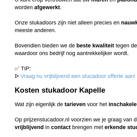
worden
afgewerkt
.
Onze stukadoors zijn niet alleen precies en
nauwk
meeste anderen.
Bovendien bieden we de
beste
kwaliteit
tegen d
waardoor ons bedrijf nog aantrekkelijker wordt.
✅ TIP:
ᐅ
Vraag nu vrijblijvend een stucadoor offerte aan!
Kosten stukadoor Kapelle
Wat zijn eigenlijk de
tarieven
voor het
inschakel
Op prijzenstucadoor.nl voorzien we je graag van 
vrijblijvend
in
contact
brengen met
erkende
stu