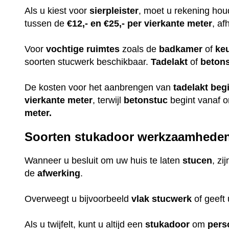
Als u kiest voor
sierpleister
, moet u rekening ho
tussen de
€12,- en €25,- per vierkante meter
, af
Voor
vochtige
ruimtes
zoals de
badkamer
of
ke
soorten stucwerk beschikbaar.
Tadelakt
of
beton
De kosten voor het aanbrengen van
tadelakt
beg
vierkante meter
, terwijl
betonstuc
begint vanaf 
meter.
Soorten stukadoor werkzaamhede
Wanneer u besluit om uw huis te laten
stucen
, zi
de
afwerking
.
Overweegt u bijvoorbeeld
vlak
stucwerk
of geeft
Als u twijfelt, kunt u altijd een
stukadoor
om
pers