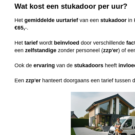
Wat kost een stukadoor per uur?
Het
gemiddelde
uurtarief
van een
stukadoor
in 
€65,
-.
Het
tarief
wordt
beïnvloed
door verschillende
fac
een
zelfstandige
zonder personeel (
zzp'er
) of ee
Ook de
ervaring
van de
stukadoors
heeft
invloe
Een
zzp'er
hanteert doorgaans een tarief tussen 