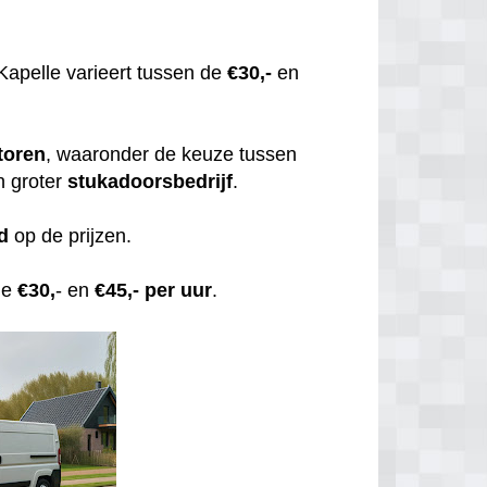
Kapelle varieert tussen de
€30,-
en
toren
, waaronder de keuze tussen
n groter
stukadoorsbedrijf
.
d
op de prijzen.
de
€30,
- en
€45,- per uur
.