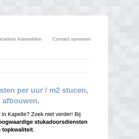
ucadoor Aanmelden
Contact opnemen
ten per uur / m2 stucen,
d afbouwen.
r
in Kapelle? Zoek niet verder! Bij
oogwaardige
stukadoorsdiensten
n
topkwaliteit
.