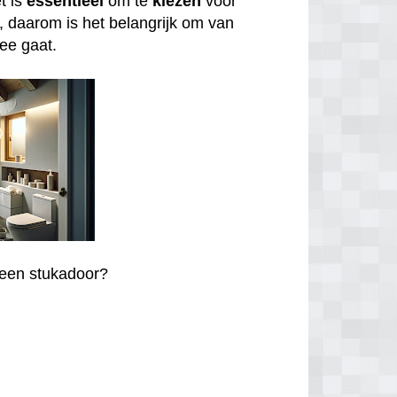
t is
essentieel
om te
kiezen
voor
, daarom is het belangrijk om van
zee gaat.
r een stukadoor?