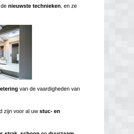
t de
nieuwste
technieken
, en ze
etering
van de vaardigheden van
 zijn voor al uw
stuc- en
ds
strak
,
schoon
en
duurzaam