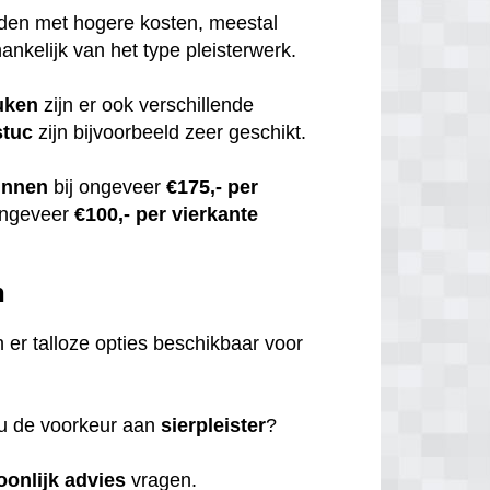
uden met hogere kosten, meestal
hankelijk van het type pleisterwerk.
uken
zijn er ook verschillende
stuc
zijn bijvoorbeeld zeer geschikt.
innen
bij ongeveer
€175,- per
ongeveer
€100,- per vierkante
n
jn er talloze opties beschikbaar voor
 u de voorkeur aan
sierpleister
?
oonlijk
advies
vragen.