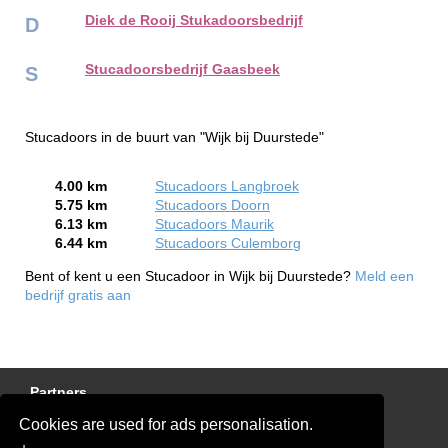
Diek de Rooij Stukadoorsbedrijf
D
Stucadoorsbedrijf Gaasbeek
S
Stucadoors in de buurt van "Wijk bij Duurstede"
4.00 km
Stucadoors Langbroek
5.75 km
Stucadoors Doorn
6.13 km
Stucadoors Maurik
6.44 km
Stucadoors Culemborg
Bent of kent u een Stucadoor in Wijk bij Duurstede?
Meld een
bedrijf gratis aan
Partners
Cookies are used for ads personalisation.
Gratis Stucadoor Offertes