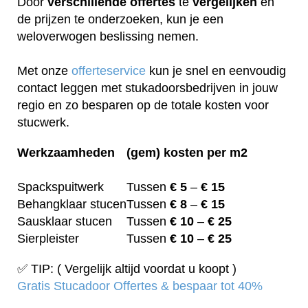
Door
verschillende
offertes
te
vergelijken
en
de prijzen te onderzoeken, kun je een
weloverwogen beslissing nemen.
Met onze
offerteservice
kun je snel en eenvoudig
contact leggen met stukadoorsbedrijven in jouw
regio en zo besparen op de totale kosten voor
stucwerk.
Werkzaamheden
(gem) kosten per m2
Spackspuitwerk
Tussen
€ 5
–
€ 15
Behangklaar stucen
Tussen
€ 8
–
€ 15
Sausklaar stucen
Tussen
€ 10
–
€ 25
Sierpleister
Tussen
€ 10
–
€ 25
✅ TIP: ( Vergelijk altijd voordat u koopt )
Gratis Stucadoor Offertes & bespaar tot 40%