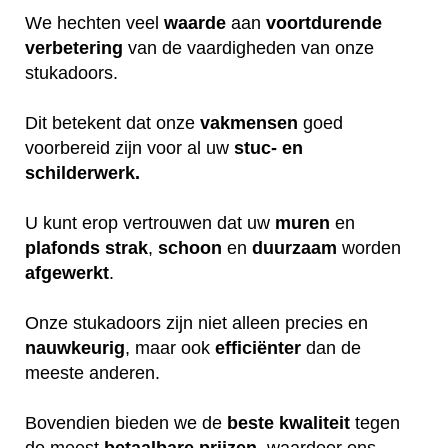
We hechten veel
waarde
aan
voortdurende
verbetering
van de vaardigheden van onze
stukadoors.
Dit betekent dat onze
vakmensen
goed
voorbereid zijn voor al uw
stuc- en
schilderwerk.
U kunt erop vertrouwen dat uw
muren
en
plafonds
strak
,
schoon
en
duurzaam
worden
afgewerkt
.
Onze stukadoors zijn niet alleen precies en
nauwkeurig
, maar ook
efficiënter
dan de
meeste anderen.
Bovendien bieden we de
beste
kwaliteit
tegen
de meest
betaalbare
prijzen
, waardoor ons