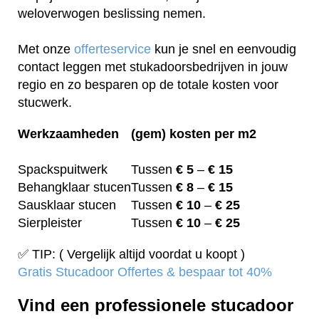
weloverwogen beslissing nemen.
Met onze
offerteservice
kun je snel en eenvoudig
contact leggen met stukadoorsbedrijven in jouw
regio en zo besparen op de totale kosten voor
stucwerk.
Werkzaamheden
(gem) kosten per m2
Spackspuitwerk
Tussen
€ 5
–
€ 15
Behangklaar stucen
Tussen
€ 8
–
€ 15
Sausklaar stucen
Tussen
€ 10
–
€ 25
Sierpleister
Tussen
€ 10
–
€ 25
✅ TIP: ( Vergelijk altijd voordat u koopt )
Gratis Stucadoor Offertes & bespaar tot 40%
Vind een professionele stucadoor