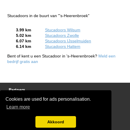
Stucadoors in de buurt van "'s-Heerenbroek"
3.99 km
Stucadoors Wilsum
5.02 km
Stucadoors Zwolle
6.07 km
Stucadoors IJsselmuiden
6.14 km
Stucadoors Hattem
Bent of kent u een Stucadoor in 's-Heerenbroek?
Meld een
bedrijf gratis aan
Partners
Cookies are used for ads personalisation.
Gratis Stucadoor Offertes
Learn more
Disclaimer
Blog
Akkoord
Ben jij een stukadoor?