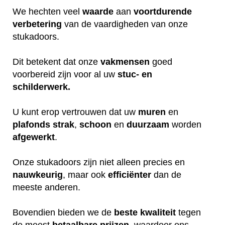
We hechten veel
waarde
aan
voortdurende
verbetering
van de vaardigheden van onze
stukadoors.
Dit betekent dat onze
vakmensen
goed
voorbereid zijn voor al uw
stuc- en
schilderwerk.
U kunt erop vertrouwen dat uw
muren
en
plafonds
strak
,
schoon
en
duurzaam
worden
afgewerkt
.
Onze stukadoors zijn niet alleen precies en
nauwkeurig
, maar ook
efficiënter
dan de
meeste anderen.
Bovendien bieden we de
beste
kwaliteit
tegen
de meest
betaalbare
prijzen
, waardoor ons