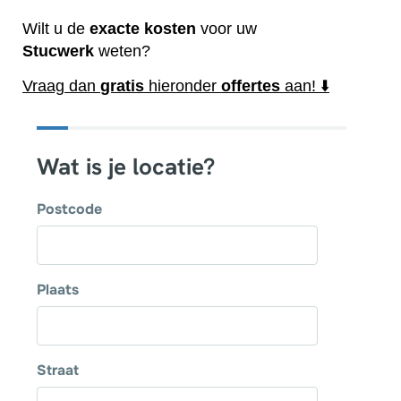
Wilt u de
exacte
kosten
voor uw
Stucwerk
weten?
Vraag dan
gratis
hieronder
offertes
aan! ⬇️