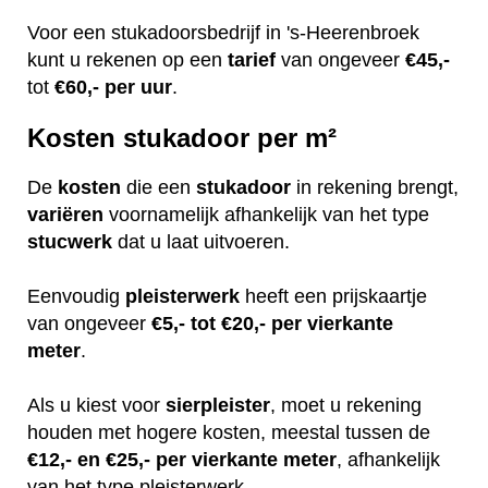
Voor een stukadoorsbedrijf in 's-Heerenbroek
kunt u rekenen op een
tarief
van ongeveer
€45,-
tot
€60,-
per uur
.
Kosten stukadoor per m²
De
kosten
die een
stukadoor
in rekening brengt,
variëren
voornamelijk afhankelijk van het type
stucwerk
dat u laat uitvoeren.
Eenvoudig
pleisterwerk
heeft een prijskaartje
van ongeveer
€5,- tot €20,- per vierkante
meter
.
Als u kiest voor
sierpleister
, moet u rekening
houden met hogere kosten, meestal tussen de
€12,- en €25,- per vierkante meter
, afhankelijk
van het type pleisterwerk.