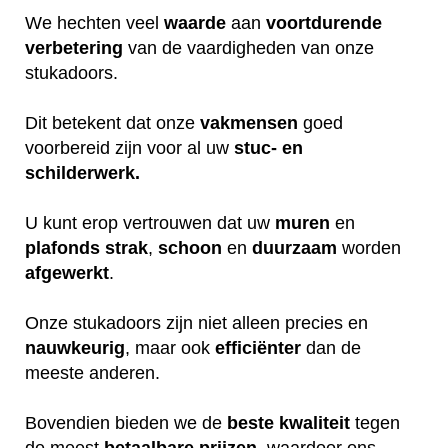
We hechten veel
waarde
aan
voortdurende
verbetering
van de vaardigheden van onze
stukadoors.
Dit betekent dat onze
vakmensen
goed
voorbereid zijn voor al uw
stuc- en
schilderwerk.
U kunt erop vertrouwen dat uw
muren
en
plafonds
strak
,
schoon
en
duurzaam
worden
afgewerkt
.
Onze stukadoors zijn niet alleen precies en
nauwkeurig
, maar ook
efficiënter
dan de
meeste anderen.
Bovendien bieden we de
beste
kwaliteit
tegen
de meest
betaalbare
prijzen
, waardoor ons