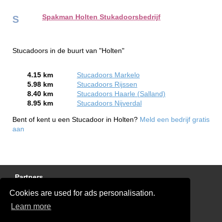
Spakman Holten Stukadoorsbedrijf
S
Stucadoors in de buurt van "Holten"
4.15 km
Stucadoors Markelo
5.98 km
Stucadoors Rijssen
8.40 km
Stucadoors Haarle (Salland)
8.95 km
Stucadoors Nijverdal
Bent of kent u een Stucadoor in Holten?
Meld een bedrijf gratis
aan
Partners
Cookies are used for ads personalisation.
Gratis Stucadoor Offertes
Learn more
Disclaimer