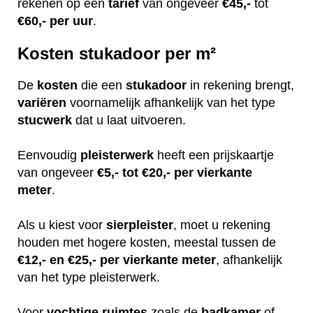
rekenen op een
tarief
van ongeveer
€45,-
tot
€60,-
per uur
.
Kosten stukadoor per m²
De
kosten
die een
stukadoor
in rekening brengt,
variëren
voornamelijk afhankelijk van het type
stucwerk
dat u laat uitvoeren.
Eenvoudig
pleisterwerk
heeft een prijskaartje
van ongeveer
€5,- tot €20,- per vierkante
meter
.
Als u kiest voor
sierpleister
, moet u rekening
houden met hogere kosten, meestal tussen de
€12,- en €25,- per vierkante meter
, afhankelijk
van het type pleisterwerk.
Voor
vochtige
ruimtes
zoals de
badkamer
of