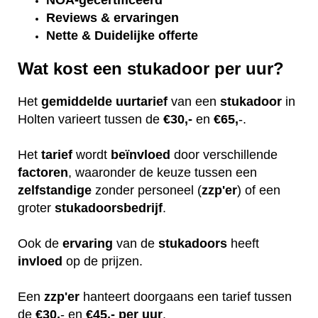
NOA-gecertificeerd
Reviews & ervaringen
Nette & Duidelijke offerte
Wat kost een stukadoor per uur?
Het
gemiddelde
uurtarief
van een
stukadoor
in
Holten varieert tussen de
€30,-
en
€65,
-.
Het
tarief
wordt
beïnvloed
door verschillende
factoren
, waaronder de keuze tussen een
zelfstandige
zonder personeel (
zzp'er
) of een
groter
stukadoorsbedrijf
.
Ook de
ervaring
van de
stukadoors
heeft
invloed
op de prijzen.
Een
zzp'er
hanteert doorgaans een tarief tussen
de
€30,
- en
€45,- per uur
.