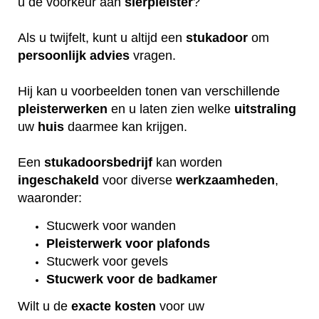
u de voorkeur aan
sierpleister
?
Als u twijfelt, kunt u altijd een
stukadoor
om
persoonlijk
advies
vragen.
Hij kan u voorbeelden tonen van verschillende
pleisterwerken
en u laten zien welke
uitstraling
uw
huis
daarmee kan krijgen.
Een
stukadoorsbedrijf
kan worden
ingeschakeld
voor diverse
werkzaamheden
,
waaronder:
Stucwerk voor wanden
Pleisterwerk voor plafonds
Stucwerk voor gevels
Stucwerk voor de badkamer
Wilt u de
exacte
kosten
voor uw