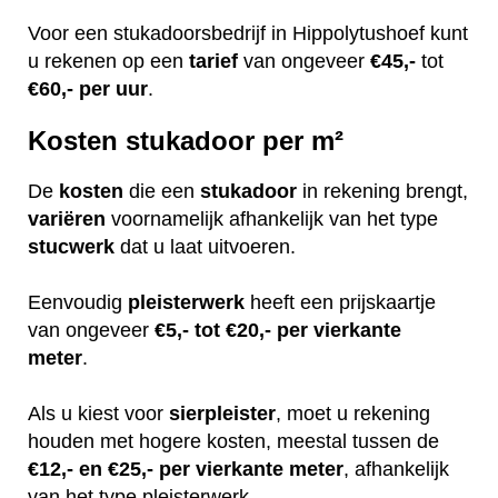
Voor een stukadoorsbedrijf in Hippolytushoef kunt
u rekenen op een
tarief
van ongeveer
€45,-
tot
€60,-
per uur
.
Kosten stukadoor per m²
De
kosten
die een
stukadoor
in rekening brengt,
variëren
voornamelijk afhankelijk van het type
stucwerk
dat u laat uitvoeren.
Eenvoudig
pleisterwerk
heeft een prijskaartje
van ongeveer
€5,- tot €20,- per vierkante
meter
.
Als u kiest voor
sierpleister
, moet u rekening
houden met hogere kosten, meestal tussen de
€12,- en €25,- per vierkante meter
, afhankelijk
van het type pleisterwerk.