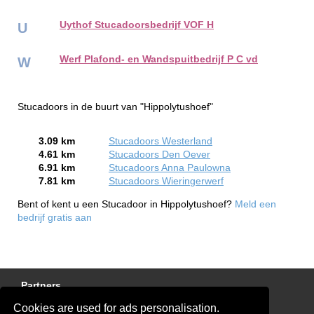
Uythof Stucadoorsbedrijf VOF H
U
Werf Plafond- en Wandspuitbedrijf P C vd
W
Stucadoors in de buurt van "Hippolytushoef"
3.09 km
Stucadoors Westerland
4.61 km
Stucadoors Den Oever
6.91 km
Stucadoors Anna Paulowna
7.81 km
Stucadoors Wieringerwerf
Bent of kent u een Stucadoor in Hippolytushoef?
Meld een
bedrijf gratis aan
Partners
Cookies are used for ads personalisation.
Gratis Stucadoor Offertes