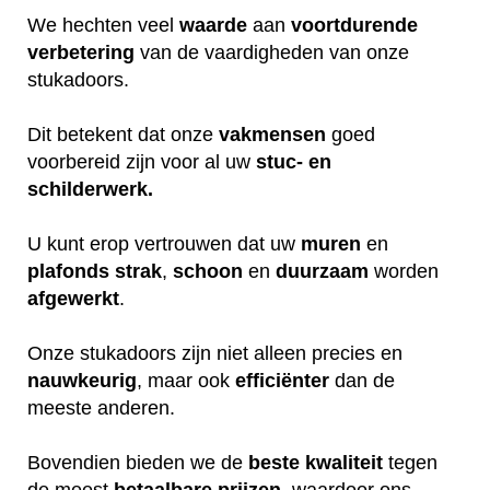
We hechten veel
waarde
aan
voortdurende
verbetering
van de vaardigheden van onze
stukadoors.
Dit betekent dat onze
vakmensen
goed
voorbereid zijn voor al uw
stuc- en
schilderwerk.
U kunt erop vertrouwen dat uw
muren
en
plafonds
strak
,
schoon
en
duurzaam
worden
afgewerkt
.
Onze stukadoors zijn niet alleen precies en
nauwkeurig
, maar ook
efficiënter
dan de
meeste anderen.
Bovendien bieden we de
beste
kwaliteit
tegen
de meest
betaalbare
prijzen
, waardoor ons