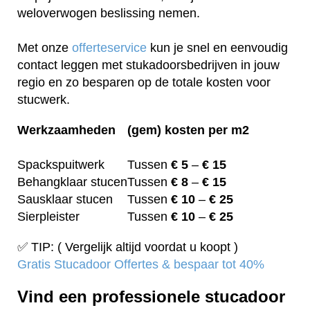
weloverwogen beslissing nemen.
Met onze
offerteservice
kun je snel en eenvoudig
contact leggen met stukadoorsbedrijven in jouw
regio en zo besparen op de totale kosten voor
stucwerk.
Werkzaamheden
(gem) kosten per m2
Spackspuitwerk
Tussen
€ 5
–
€ 15
Behangklaar stucen
Tussen
€ 8
–
€ 15
Sausklaar stucen
Tussen
€ 10
–
€ 25
Sierpleister
Tussen
€ 10
–
€ 25
✅ TIP: ( Vergelijk altijd voordat u koopt )
Gratis Stucadoor Offertes & bespaar tot 40%
Vind een professionele stucadoor