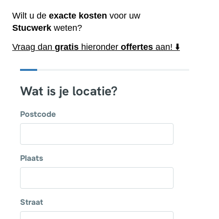
Wilt u de
exacte
kosten
voor uw
Stucwerk
weten?
Vraag dan
gratis
hieronder
offertes
aan! ⬇️