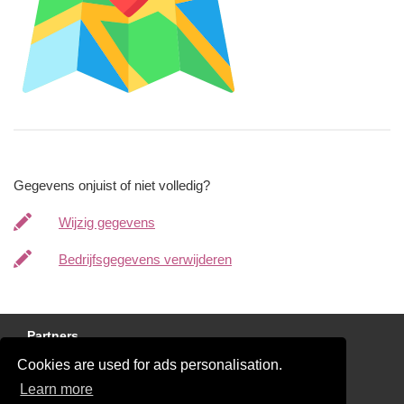
Gegevens onjuist of niet volledig?
Wijzig gegevens
Bedrijfsgegevens verwijderen
Partners
Cookies are used for ads personalisation.
Gratis Stucadoor Offertes
Learn more
Disclaimer