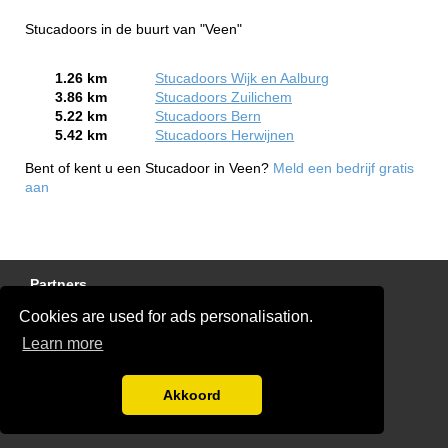
Stucadoors in de buurt van "Veen"
1.26 km
Stucadoors Wijk en Aalburg
3.86 km
Stucadoors Zuilichem
5.22 km
Stucadoors Bern
5.42 km
Stucadoors Herwijnen
Bent of kent u een Stucadoor in Veen?
Meld een bedrijf gratis
aan
Partners
Cookies are used for ads personalisation.
Gratis Stucadoor Offertes
Learn more
Disclaimer
Blog
Akkoord
Ben jij een stukadoor?