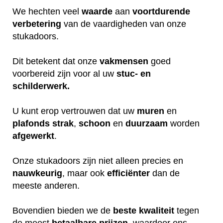
We hechten veel
waarde
aan
voortdurende
verbetering
van de vaardigheden van onze
stukadoors.
Dit betekent dat onze
vakmensen
goed
voorbereid zijn voor al uw
stuc- en
schilderwerk.
U kunt erop vertrouwen dat uw
muren
en
plafonds
strak
,
schoon
en
duurzaam
worden
afgewerkt
.
Onze stukadoors zijn niet alleen precies en
nauwkeurig
, maar ook
efficiënter
dan de
meeste anderen.
Bovendien bieden we de
beste
kwaliteit
tegen
de meest
betaalbare
prijzen
, waardoor ons