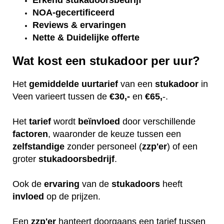
Erkend
stukadoorsbedrijf
NOA-gecertificeerd
Reviews & ervaringen
Nette & Duidelijke offerte
Wat kost een stukadoor per uur?
Het
gemiddelde
uurtarief
van een
stukadoor
in
Veen varieert tussen de
€30,-
en
€65,
-.
Het
tarief
wordt
beïnvloed
door verschillende
factoren
, waaronder de keuze tussen een
zelfstandige
zonder personeel (
zzp'er
) of een
groter
stukadoorsbedrijf
.
Ook de
ervaring
van de
stukadoors
heeft
invloed
op de prijzen.
Een
zzp'er
hanteert doorgaans een tarief tussen