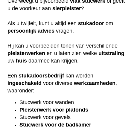
Overweegt u bijvoorbeeld
vlak
stucwerk
of geeft
u de voorkeur aan
sierpleister
?
Als u twijfelt, kunt u altijd een
stukadoor
om
persoonlijk
advies
vragen.
Hij kan u voorbeelden tonen van verschillende
pleisterwerken
en u laten zien welke
uitstraling
uw
huis
daarmee kan krijgen.
Een
stukadoorsbedrijf
kan worden
ingeschakeld
voor diverse
werkzaamheden
,
waaronder:
Stucwerk voor wanden
Pleisterwerk voor plafonds
Stucwerk voor gevels
Stucwerk voor de badkamer