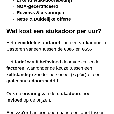
Erkend
stukadoorsbedrijf
NOA-gecertificeerd
Reviews & ervaringen
Nette & Duidelijke offerte
Wat kost een stukadoor per uur?
Het
gemiddelde
uurtarief
van een
stukadoor
in
Casteren varieert tussen de
€30,-
en
€65,
-.
Het
tarief
wordt
beïnvloed
door verschillende
factoren
, waaronder de keuze tussen een
zelfstandige
zonder personeel (
zzp'er
) of een
groter
stukadoorsbedrijf
.
Ook de
ervaring
van de
stukadoors
heeft
invloed
op de prijzen.
Een
zzp'er
hanteert doorgaans een tarief tussen