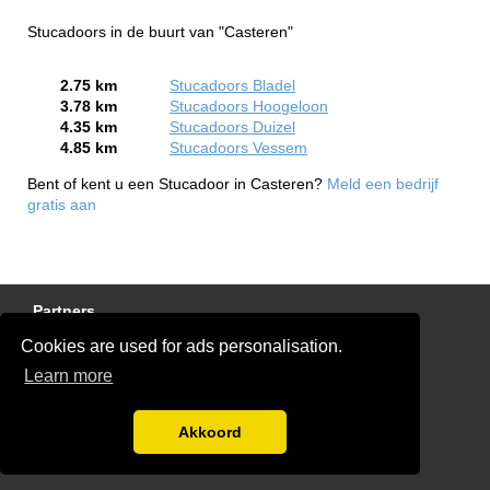
Stucadoors in de buurt van "Casteren"
2.75 km
Stucadoors Bladel
3.78 km
Stucadoors Hoogeloon
4.35 km
Stucadoors Duizel
4.85 km
Stucadoors Vessem
Bent of kent u een Stucadoor in Casteren?
Meld een bedrijf
gratis aan
Partners
Cookies are used for ads personalisation.
Gratis Stucadoor Offertes
Learn more
Disclaimer
Blog
Akkoord
Ben jij een stukadoor?