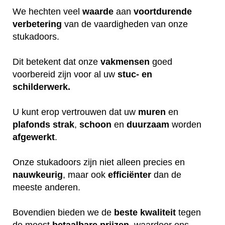
We hechten veel
waarde
aan
voortdurende
verbetering
van de vaardigheden van onze
stukadoors.
Dit betekent dat onze
vakmensen
goed
voorbereid zijn voor al uw
stuc- en
schilderwerk.
U kunt erop vertrouwen dat uw
muren
en
plafonds
strak
,
schoon
en
duurzaam
worden
afgewerkt
.
Onze stukadoors zijn niet alleen precies en
nauwkeurig
, maar ook
efficiënter
dan de
meeste anderen.
Bovendien bieden we de
beste
kwaliteit
tegen
de meest
betaalbare
prijzen
, waardoor ons