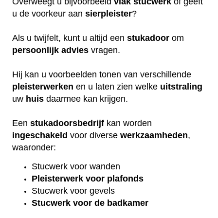
Overweegt u bijvoorbeeld
vlak
stucwerk
of geeft
u de voorkeur aan
sierpleister
?
Als u twijfelt, kunt u altijd een
stukadoor
om
persoonlijk
advies
vragen.
Hij kan u voorbeelden tonen van verschillende
pleisterwerken
en u laten zien welke
uitstraling
uw
huis
daarmee kan krijgen.
Een
stukadoorsbedrijf
kan worden
ingeschakeld
voor diverse
werkzaamheden
,
waaronder:
Stucwerk voor wanden
Pleisterwerk voor plafonds
Stucwerk voor gevels
Stucwerk voor de badkamer