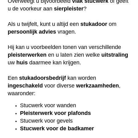
Overweegt u bijvoorbeeld
vlak
stucwerk
of geeft
u de voorkeur aan
sierpleister
?
Als u twijfelt, kunt u altijd een
stukadoor
om
persoonlijk
advies
vragen.
Hij kan u voorbeelden tonen van verschillende
pleisterwerken
en u laten zien welke
uitstraling
uw
huis
daarmee kan krijgen.
Een
stukadoorsbedrijf
kan worden
ingeschakeld
voor diverse
werkzaamheden
,
waaronder:
Stucwerk voor wanden
Pleisterwerk voor plafonds
Stucwerk voor gevels
Stucwerk voor de badkamer