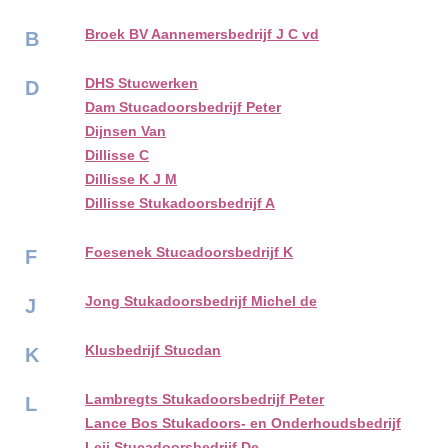
Broek BV Aannemersbedrijf J C vd
B
DHS Stucwerken
D
Dam Stucadoorsbedrijf Peter
Dijnsen Van
Dillisse C
Dillisse K J M
Dillisse Stukadoorsbedrijf A
Foesenek Stucadoorsbedrijf K
F
Jong Stukadoorsbedrijf Michel de
J
Klusbedrijf Stucdan
K
Lambregts Stukadoorsbedrijf Peter
L
Lance Bos Stukadoors- en Onderhoudsbedrijf
Leij Stucadoorsbedrijf De