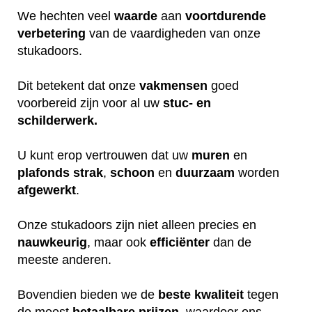
We hechten veel
waarde
aan
voortdurende
verbetering
van de vaardigheden van onze
stukadoors.
Dit betekent dat onze
vakmensen
goed
voorbereid zijn voor al uw
stuc- en
schilderwerk.
U kunt erop vertrouwen dat uw
muren
en
plafonds
strak
,
schoon
en
duurzaam
worden
afgewerkt
.
Onze stukadoors zijn niet alleen precies en
nauwkeurig
, maar ook
efficiënter
dan de
meeste anderen.
Bovendien bieden we de
beste
kwaliteit
tegen
de meest
betaalbare
prijzen
, waardoor ons