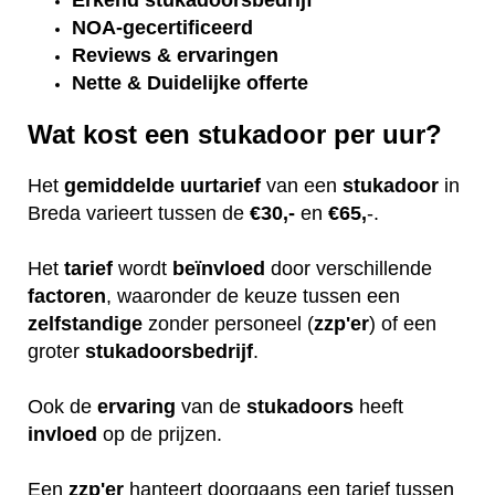
Erkend
stukadoorsbedrijf
NOA-gecertificeerd
Reviews & ervaringen
Nette & Duidelijke offerte
Wat kost een stukadoor per uur?
Het
gemiddelde
uurtarief
van een
stukadoor
in
Breda varieert tussen de
€30,-
en
€65,
-.
Het
tarief
wordt
beïnvloed
door verschillende
factoren
, waaronder de keuze tussen een
zelfstandige
zonder personeel (
zzp'er
) of een
groter
stukadoorsbedrijf
.
Ook de
ervaring
van de
stukadoors
heeft
invloed
op de prijzen.
Een
zzp'er
hanteert doorgaans een tarief tussen