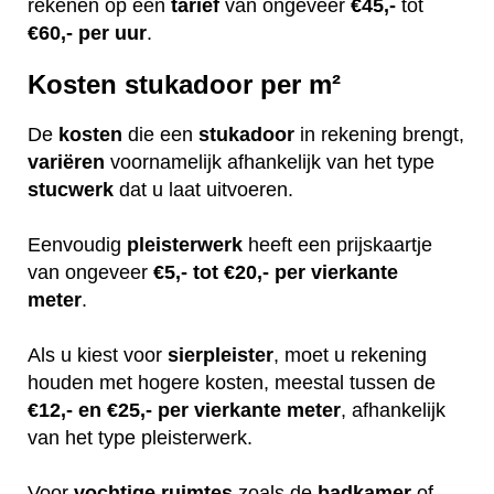
rekenen op een
tarief
van ongeveer
€45,-
tot
€60,-
per uur
.
Kosten stukadoor per m²
De
kosten
die een
stukadoor
in rekening brengt,
variëren
voornamelijk afhankelijk van het type
stucwerk
dat u laat uitvoeren.
Eenvoudig
pleisterwerk
heeft een prijskaartje
van ongeveer
€5,- tot €20,- per vierkante
meter
.
Als u kiest voor
sierpleister
, moet u rekening
houden met hogere kosten, meestal tussen de
€12,- en €25,- per vierkante meter
, afhankelijk
van het type pleisterwerk.
Voor
vochtige
ruimtes
zoals de
badkamer
of