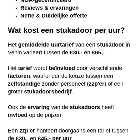
NOA-gecertificeerd
Reviews & ervaringen
Nette & Duidelijke offerte
Wat kost een stukadoor per uur?
Het
gemiddelde
uurtarief
van een
stukadoor
in
Venlo varieert tussen de
€30,-
en
€65,
-.
Het
tarief
wordt
beïnvloed
door verschillende
factoren
, waaronder de keuze tussen een
zelfstandige
zonder personeel (
zzp'er
) of een
groter
stukadoorsbedrijf
.
Ook de
ervaring
van de
stukadoors
heeft
invloed
op de prijzen.
Een
zzp'er
hanteert doorgaans een tarief tussen
de
€30,
- en
€45,- per uur
.