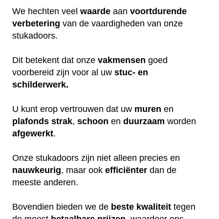
We hechten veel
waarde
aan
voortdurende
verbetering
van de vaardigheden van onze
stukadoors.
Dit betekent dat onze
vakmensen
goed
voorbereid zijn voor al uw
stuc- en
schilderwerk.
U kunt erop vertrouwen dat uw
muren
en
plafonds
strak
,
schoon
en
duurzaam
worden
afgewerkt
.
Onze stukadoors zijn niet alleen precies en
nauwkeurig
, maar ook
efficiënter
dan de
meeste anderen.
Bovendien bieden we de
beste
kwaliteit
tegen
de meest
betaalbare
prijzen
, waardoor ons