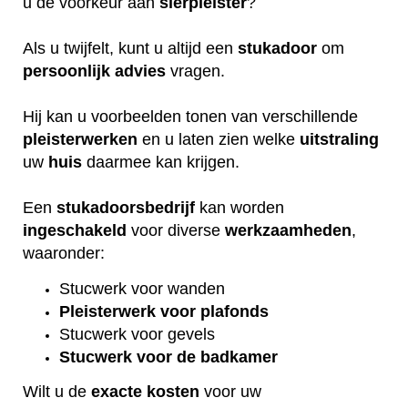
u de voorkeur aan
sierpleister
?
Als u twijfelt, kunt u altijd een
stukadoor
om
persoonlijk
advies
vragen.
Hij kan u voorbeelden tonen van verschillende
pleisterwerken
en u laten zien welke
uitstraling
uw
huis
daarmee kan krijgen.
Een
stukadoorsbedrijf
kan worden
ingeschakeld
voor diverse
werkzaamheden
,
waaronder:
Stucwerk voor wanden
Pleisterwerk voor plafonds
Stucwerk voor gevels
Stucwerk voor de badkamer
Wilt u de
exacte
kosten
voor uw