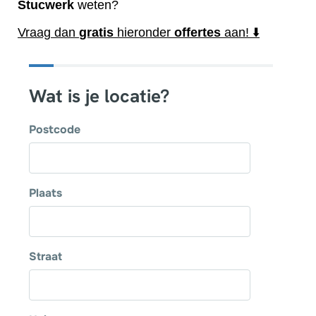
Stucwerk
weten?
Vraag dan
gratis
hieronder
offertes
aan! ⬇️