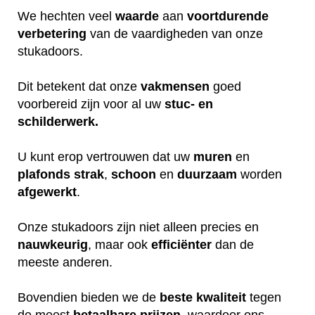
We hechten veel
waarde
aan
voortdurende
verbetering
van de vaardigheden van onze
stukadoors.
Dit betekent dat onze
vakmensen
goed
voorbereid zijn voor al uw
stuc- en
schilderwerk.
U kunt erop vertrouwen dat uw
muren
en
plafonds
strak
,
schoon
en
duurzaam
worden
afgewerkt
.
Onze stukadoors zijn niet alleen precies en
nauwkeurig
, maar ook
efficiënter
dan de
meeste anderen.
Bovendien bieden we de
beste
kwaliteit
tegen
de meest
betaalbare
prijzen
, waardoor ons