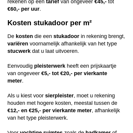
rekenen op een
tarief
van ongeveer
€45,-
tot
€60,-
per uur
.
Kosten stukadoor per m²
De
kosten
die een
stukadoor
in rekening brengt,
variëren
voornamelijk afhankelijk van het type
stucwerk
dat u laat uitvoeren.
Eenvoudig
pleisterwerk
heeft een prijskaartje
van ongeveer
€5,- tot €20,- per vierkante
meter
.
Als u kiest voor
sierpleister
, moet u rekening
houden met hogere kosten, meestal tussen de
€12,- en €25,- per vierkante meter
, afhankelijk
van het type pleisterwerk.
Voor
vochtige
ruimtes
zoals de
badkamer
of