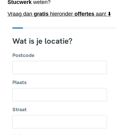
Stucwerk
weten?
Vraag dan
gratis
hieronder
offertes
aan! ⬇️