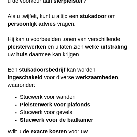
u de voorkeur aan
sierpleister
?
Als u twijfelt, kunt u altijd een
stukadoor
om
persoonlijk
advies
vragen.
Hij kan u voorbeelden tonen van verschillende
pleisterwerken
en u laten zien welke
uitstraling
uw
huis
daarmee kan krijgen.
Een
stukadoorsbedrijf
kan worden
ingeschakeld
voor diverse
werkzaamheden
,
waaronder:
Stucwerk voor wanden
Pleisterwerk voor plafonds
Stucwerk voor gevels
Stucwerk voor de badkamer
Wilt u de
exacte
kosten
voor uw