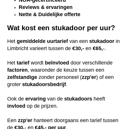
NOA-gecertificeerd
Reviews & ervaringen
Nette & Duidelijke offerte
Wat kost een stukadoor per uur?
Het
gemiddelde
uurtarief
van een
stukadoor
in
Limbricht varieert tussen de
€30,-
en
€65,
-.
Het
tarief
wordt
beïnvloed
door verschillende
factoren
, waaronder de keuze tussen een
zelfstandige
zonder personeel (
zzp'er
) of een
groter
stukadoorsbedrijf
.
Ook de
ervaring
van de
stukadoors
heeft
invloed
op de prijzen.
Een
zzp'er
hanteert doorgaans een tarief tussen
de
€30,
- en
€45,- per uur
.