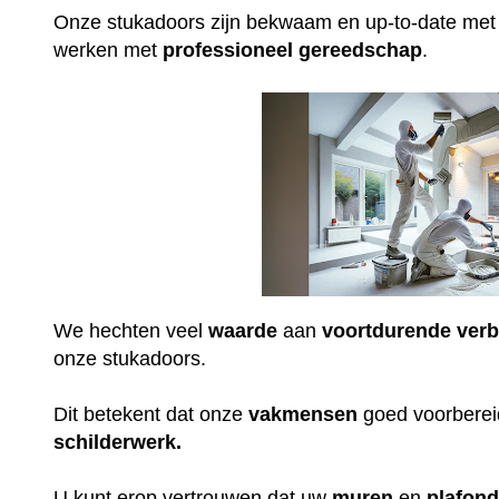
Onze stukadoors zijn bekwaam en up-to-date me
werken met
professioneel
gereedschap
.
We hechten veel
waarde
aan
voortdurende
verb
onze stukadoors.
Dit betekent dat onze
vakmensen
goed voorbereid
schilderwerk.
U kunt erop vertrouwen dat uw
muren
en
plafon