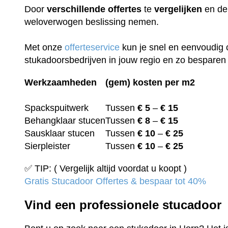
Door
verschillende
offertes
te
vergelijken
en de 
weloverwogen beslissing nemen.
Met onze
offerteservice
kun je snel en eenvoudig 
stukadoorsbedrijven in jouw regio en zo besparen 
Werkzaamheden
(gem) kosten per m2
Spackspuitwerk
Tussen
€ 5
–
€ 15
Behangklaar stucen
Tussen
€ 8
–
€ 15
Sausklaar stucen
Tussen
€ 10
–
€ 25
Sierpleister
Tussen
€ 10
–
€ 25
✅ TIP: ( Vergelijk altijd voordat u koopt )
Gratis Stucadoor Offertes & bespaar tot 40%
Vind een professionele stucadoor