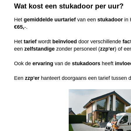
Wat kost een stukadoor per uur?
Het
gemiddelde
uurtarief
van een
stukadoor
in 
€65,
-.
Het
tarief
wordt
beïnvloed
door verschillende
fac
een
zelfstandige
zonder personeel (
zzp'er
) of ee
Ook de
ervaring
van de
stukadoors
heeft
invloe
Een
zzp'er
hanteert doorgaans een tarief tussen 