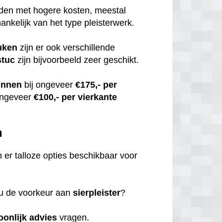
uden met hogere kosten, meestal
hankelijk van het type pleisterwerk.
uken
zijn er ook verschillende
stuc
zijn bijvoorbeeld zeer geschikt.
innen
bij ongeveer
€175,- per
ongeveer
€100,- per vierkante
n
jn er talloze opties beschikbaar voor
 u de voorkeur aan
sierpleister
?
oonlijk
advies
vragen.