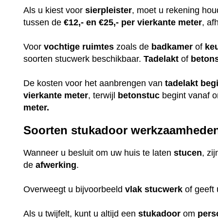
Als u kiest voor
sierpleister
, moet u rekening ho
tussen de
€12,- en €25,- per vierkante meter
, af
Voor
vochtige
ruimtes
zoals de
badkamer
of
ke
soorten stucwerk beschikbaar.
Tadelakt
of
beton
De kosten voor het aanbrengen van
tadelakt
beg
vierkante meter
, terwijl
betonstuc
begint vanaf 
meter.
Soorten stukadoor werkzaamhede
Wanneer u besluit om uw huis te laten
stucen
, zi
de
afwerking
.
Overweegt u bijvoorbeeld
vlak
stucwerk
of geeft
Als u twijfelt, kunt u altijd een
stukadoor
om
pers