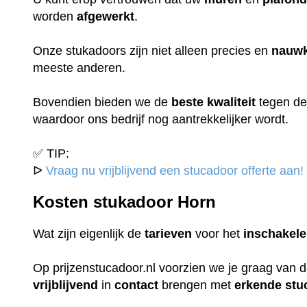
worden
afgewerkt
.
Onze stukadoors zijn niet alleen precies en
nauwk
meeste anderen.
Bovendien bieden we de
beste
kwaliteit
tegen d
waardoor ons bedrijf nog aantrekkelijker wordt.
✅ TIP:
ᐅ
Vraag nu vrijblijvend een stucadoor offerte aan!
Kosten stukadoor Horn
Wat zijn eigenlijk de
tarieven
voor het
inschakel
Op prijzenstucadoor.nl voorzien we je graag van 
vrijblijvend
in
contact
brengen met
erkende
stu