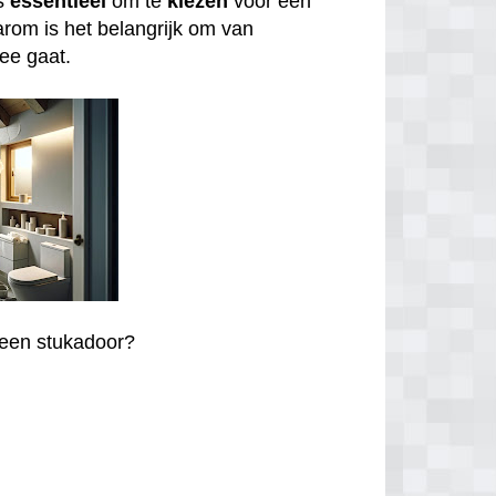
is
essentieel
om te
kiezen
voor een
arom is het belangrijk om van
zee gaat.
r een stukadoor?