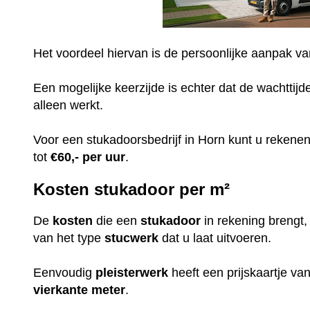
Het voordeel hiervan is de persoonlijke aanpak v
Een mogelijke keerzijde is echter dat de wachttijd
alleen werkt.
Voor een stukadoorsbedrijf in Horn kunt u rekene
tot
€60,-
per uur
.
Kosten stukadoor per m²
De
kosten
die een
stukadoor
in rekening brengt
van het type
stucwerk
dat u laat uitvoeren.
Eenvoudig
pleisterwerk
heeft een prijskaartje v
vierkante meter
.