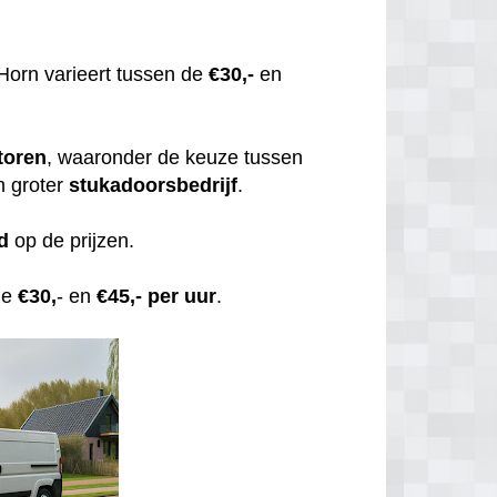
Horn varieert tussen de
€30,-
en
toren
, waaronder de keuze tussen
n groter
stukadoorsbedrijf
.
d
op de prijzen.
de
€30,
- en
€45,- per uur
.