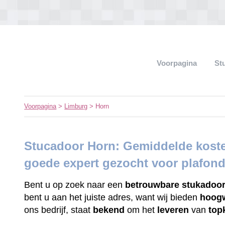
Voorpagina
St
Voorpagina
>
Limburg
> Horn
Stucadoor Horn: Gemiddelde koste
goede expert gezocht voor plafon
Bent u op zoek naar een
betrouwbare
stukadoo
bent u aan het juiste adres, want wij bieden
hoog
ons bedrijf, staat
bekend
om het
leveren
van
top