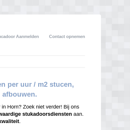
ucadoor Aanmelden
Contact opnemen
n per uur / m2 stucen,
d afbouwen.
r
in Horn? Zoek niet verder! Bij ons
waardige
stukadoorsdiensten
aan.
kwaliteit
.