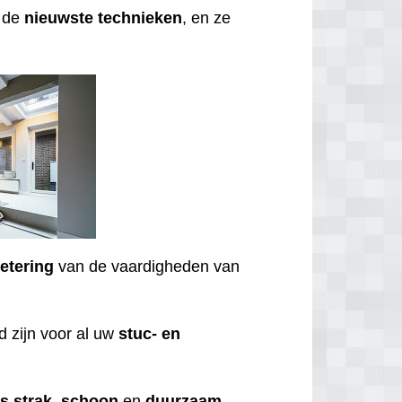
t de
nieuwste
technieken
, en ze
etering
van de vaardigheden van
 zijn voor al uw
stuc- en
ds
strak
,
schoon
en
duurzaam