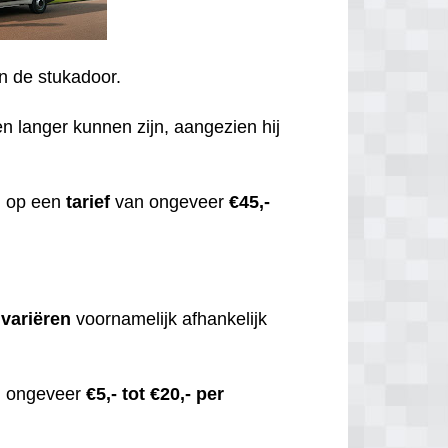
an de stukadoor.
en langer kunnen zijn, aangezien hij
n op een
tarief
van ongeveer
€45,-
,
variëren
voornamelijk afhankelijk
an ongeveer
€5,- tot €20,- per