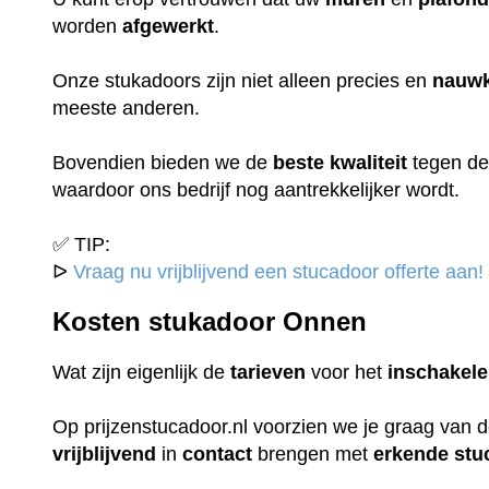
worden
afgewerkt
.
Onze stukadoors zijn niet alleen precies en
nauwk
meeste anderen.
Bovendien bieden we de
beste
kwaliteit
tegen d
waardoor ons bedrijf nog aantrekkelijker wordt.
✅ TIP:
ᐅ
Vraag nu vrijblijvend een stucadoor offerte aan!
Kosten stukadoor Onnen
Wat zijn eigenlijk de
tarieven
voor het
inschakel
Op prijzenstucadoor.nl voorzien we je graag van 
vrijblijvend
in
contact
brengen met
erkende
stu