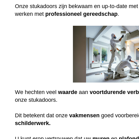
Onze stukadoors zijn bekwaam en up-to-date me
werken met
professioneel
gereedschap
.
We hechten veel
waarde
aan
voortdurende
verb
onze stukadoors.
Dit betekent dat onze
vakmensen
goed voorbereid
schilderwerk.
U kunt erop vertrouwen dat uw
muren
en
plafon