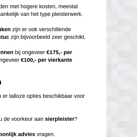
uden met hogere kosten, meestal
hankelijk van het type pleisterwerk.
uken
zijn er ook verschillende
stuc
zijn bijvoorbeeld zeer geschikt.
innen
bij ongeveer
€175,- per
ongeveer
€100,- per vierkante
n
jn er talloze opties beschikbaar voor
 u de voorkeur aan
sierpleister
?
oonlijk
advies
vragen.