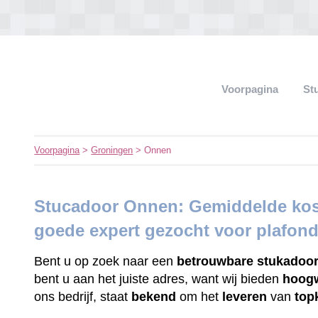
Voorpagina
St
Voorpagina
>
Groningen
> Onnen
Stucadoor Onnen: Gemiddelde kost
goede expert gezocht voor plafon
Bent u op zoek naar een
betrouwbare
stukadoo
bent u aan het juiste adres, want wij bieden
hoog
ons bedrijf, staat
bekend
om het
leveren
van
top