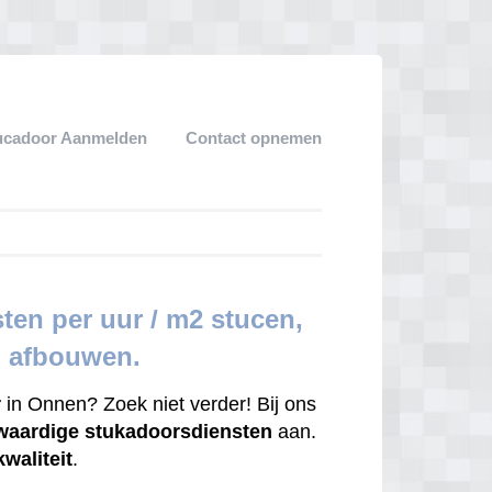
ucadoor Aanmelden
Contact opnemen
en per uur / m2 stucen,
d afbouwen.
r
in Onnen? Zoek niet verder! Bij ons
waardige
stukadoorsdiensten
aan.
kwaliteit
.