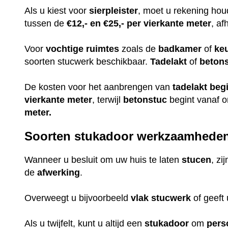
Als u kiest voor
sierpleister
, moet u rekening ho
tussen de
€12,- en €25,- per vierkante meter
, af
Voor
vochtige
ruimtes
zoals de
badkamer
of
ke
soorten stucwerk beschikbaar.
Tadelakt
of
beton
De kosten voor het aanbrengen van
tadelakt
beg
vierkante meter
, terwijl
betonstuc
begint vanaf 
meter.
Soorten stukadoor werkzaamhede
Wanneer u besluit om uw huis te laten
stucen
, zi
de
afwerking
.
Overweegt u bijvoorbeeld
vlak
stucwerk
of geeft
Als u twijfelt, kunt u altijd een
stukadoor
om
pers