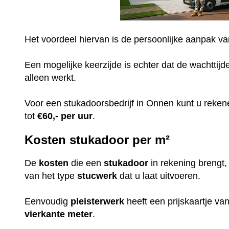
Het voordeel hiervan is de persoonlijke aanpak v
Een mogelijke keerzijde is echter dat de wachttijd
alleen werkt.
Voor een stukadoorsbedrijf in Onnen kunt u reke
tot
€60,-
per uur
.
Kosten stukadoor per m²
De
kosten
die een
stukadoor
in rekening brengt
van het type
stucwerk
dat u laat uitvoeren.
Eenvoudig
pleisterwerk
heeft een prijskaartje v
vierkante meter
.