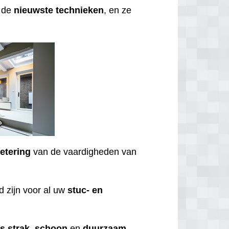
t de
nieuwste
technieken
, en ze
etering
van de vaardigheden van
 zijn voor al uw
stuc- en
ds
strak
,
schoon
en
duurzaam