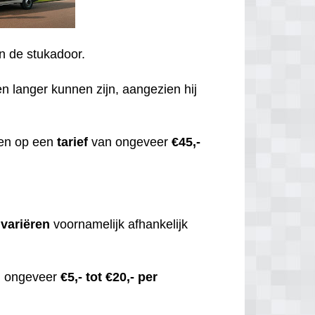
an de stukadoor.
en langer kunnen zijn, aangezien hij
nen op een
tarief
van ongeveer
€45,-
,
variëren
voornamelijk afhankelijk
an ongeveer
€5,- tot €20,- per