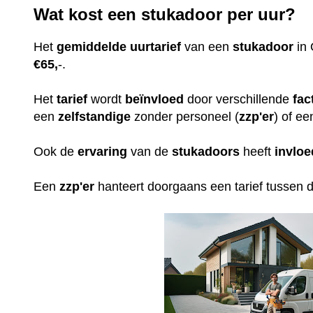
Wat kost een stukadoor per uur?
Het
gemiddelde
uurtarief
van een
stukadoor
in 
€65,
-.
Het
tarief
wordt
beïnvloed
door verschillende
fac
een
zelfstandige
zonder personeel (
zzp'er
) of ee
Ook de
ervaring
van de
stukadoors
heeft
invloe
Een
zzp'er
hanteert doorgaans een tarief tussen 