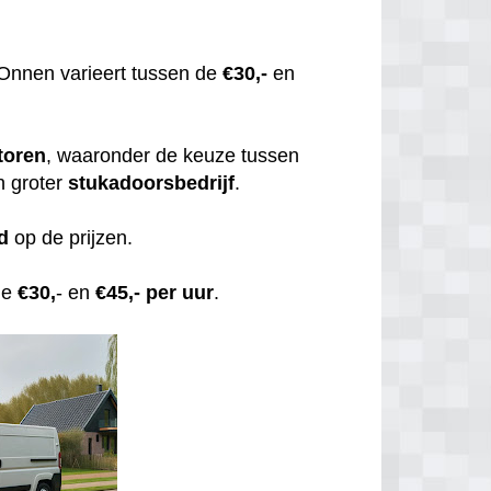
Onnen varieert tussen de
€30,-
en
toren
, waaronder de keuze tussen
n groter
stukadoorsbedrijf
.
d
op de prijzen.
de
€30,
- en
€45,- per uur
.