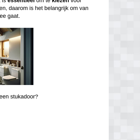
 is
essentieel
om te
kiezen
voor
en, daarom is het belangrijk om van
zee gaat.
r een stukadoor?