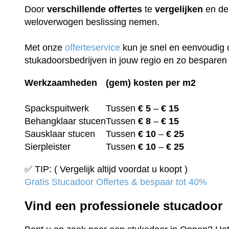
Door
verschillende
offertes
te
vergelijken
en de 
weloverwogen beslissing nemen.
Met onze
offerteservice
kun je snel en eenvoudig 
stukadoorsbedrijven in jouw regio en zo besparen 
Werkzaamheden
(gem) kosten per m2
Spackspuitwerk
Tussen
€ 5
–
€ 15
Behangklaar stucen
Tussen
€ 8
–
€ 15
Sausklaar stucen
Tussen
€ 10
–
€ 25
Sierpleister
Tussen
€ 10
–
€ 25
✅ TIP: ( Vergelijk altijd voordat u koopt )
Gratis Stucadoor Offertes & bespaar tot 40%
Vind een professionele stucadoor