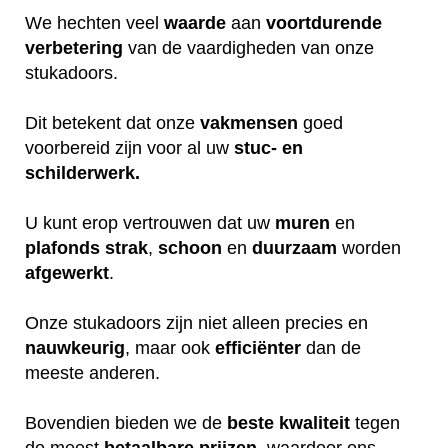
We hechten veel
waarde
aan
voortdurende
verbetering
van de vaardigheden van onze
stukadoors.
Dit betekent dat onze
vakmensen
goed
voorbereid zijn voor al uw
stuc- en
schilderwerk.
U kunt erop vertrouwen dat uw
muren
en
plafonds
strak
,
schoon
en
duurzaam
worden
afgewerkt
.
Onze stukadoors zijn niet alleen precies en
nauwkeurig
, maar ook
efficiënter
dan de
meeste anderen.
Bovendien bieden we de
beste
kwaliteit
tegen
de meest
betaalbare
prijzen
, waardoor ons