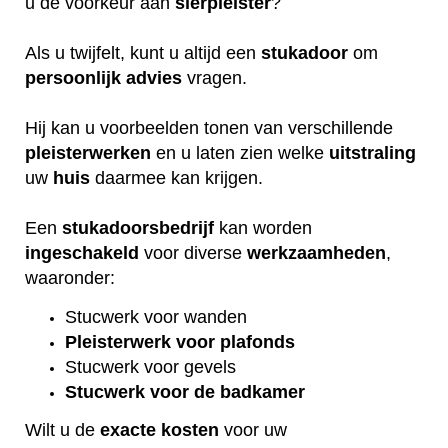
u de voorkeur aan
sierpleister
?
Als u twijfelt, kunt u altijd een
stukadoor
om
persoonlijk
advies
vragen.
Hij kan u voorbeelden tonen van verschillende
pleisterwerken
en u laten zien welke
uitstraling
uw
huis
daarmee kan krijgen.
Een
stukadoorsbedrijf
kan worden
ingeschakeld
voor diverse
werkzaamheden
,
waaronder:
Stucwerk voor wanden
Pleisterwerk voor plafonds
Stucwerk voor gevels
Stucwerk voor de badkamer
Wilt u de
exacte
kosten
voor uw