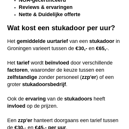
NOA-gecertificeerd
Reviews & ervaringen
Nette & Duidelijke offerte
Wat kost een stukadoor per uur?
Het
gemiddelde
uurtarief
van een
stukadoor
in
Groningen varieert tussen de
€30,-
en
€65,
-.
Het
tarief
wordt
beïnvloed
door verschillende
factoren
, waaronder de keuze tussen een
zelfstandige
zonder personeel (
zzp'er
) of een
groter
stukadoorsbedrijf
.
Ook de
ervaring
van de
stukadoors
heeft
invloed
op de prijzen.
Een
zzp'er
hanteert doorgaans een tarief tussen
de
€30,
- en
€45,- per uur
.