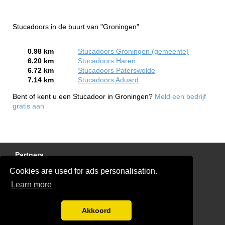
Stucadoors in de buurt van "Groningen"
0.98 km
Stucadoors Groningen (gemeente)
6.20 km
Stucadoors Haren
6.72 km
Stucadoors Paterswolde
7.14 km
Stucadoors Aduard
Bent of kent u een Stucadoor in Groningen?
Meld een bedrijf
gratis aan
Partners
Cookies are used for ads personalisation.
Gratis Stucadoor Offertes
Learn more
Disclaimer
Blog
Akkoord
Ben jij een stukadoor?