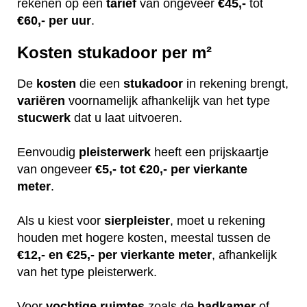
rekenen op een
tarief
van ongeveer
€45,-
tot
€60,-
per uur
.
Kosten stukadoor per m²
De
kosten
die een
stukadoor
in rekening brengt,
variëren
voornamelijk afhankelijk van het type
stucwerk
dat u laat uitvoeren.
Eenvoudig
pleisterwerk
heeft een prijskaartje
van ongeveer
€5,- tot €20,- per vierkante
meter
.
Als u kiest voor
sierpleister
, moet u rekening
houden met hogere kosten, meestal tussen de
€12,- en €25,- per vierkante meter
, afhankelijk
van het type pleisterwerk.
Voor
vochtige
ruimtes
zoals de
badkamer
of