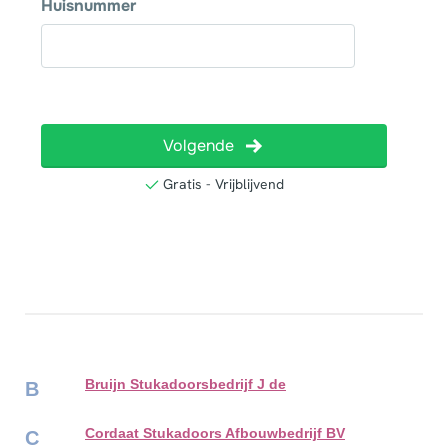
Bruijn Stukadoorsbedrijf J de
B
Cordaat Stukadoors Afbouwbedrijf BV
C