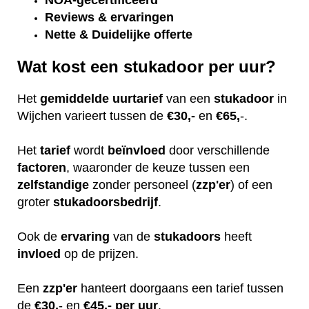
NOA-gecertificeerd
Reviews & ervaringen
Nette & Duidelijke offerte
Wat kost een stukadoor per uur?
Het
gemiddelde
uurtarief
van een
stukadoor
in
Wijchen varieert tussen de
€30,-
en
€65,
-.
Het
tarief
wordt
beïnvloed
door verschillende
factoren
, waaronder de keuze tussen een
zelfstandige
zonder personeel (
zzp'er
) of een
groter
stukadoorsbedrijf
.
Ook de
ervaring
van de
stukadoors
heeft
invloed
op de prijzen.
Een
zzp'er
hanteert doorgaans een tarief tussen
de
€30,
- en
€45,- per uur
.