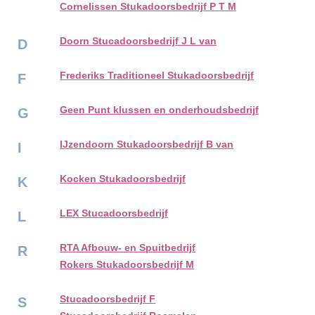
Cornelissen Stukadoorsbedrijf P T M
Doorn Stucadoorsbedrijf J L van
D
Frederiks Traditioneel Stukadoorsbedrijf
F
Geen Punt klussen en onderhoudsbedrijf
G
IJzendoorn Stukadoorsbedrijf B van
I
Kocken Stukadoorsbedrijf
K
LEX Stucadoorsbedrijf
L
RTA Afbouw- en Spuitbedrijf
R
Rokers Stukadoorsbedrijf M
Stucadoorsbedrijf F
S