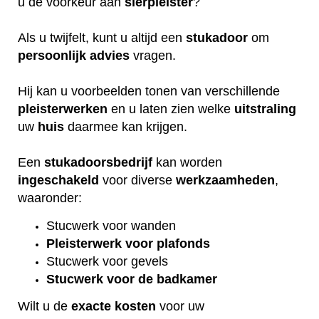
u de voorkeur aan
sierpleister
?
Als u twijfelt, kunt u altijd een
stukadoor
om
persoonlijk
advies
vragen.
Hij kan u voorbeelden tonen van verschillende
pleisterwerken
en u laten zien welke
uitstraling
uw
huis
daarmee kan krijgen.
Een
stukadoorsbedrijf
kan worden
ingeschakeld
voor diverse
werkzaamheden
,
waaronder:
Stucwerk voor wanden
Pleisterwerk voor plafonds
Stucwerk voor gevels
Stucwerk voor de badkamer
Wilt u de
exacte
kosten
voor uw