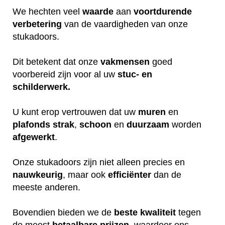
We hechten veel
waarde
aan
voortdurende
verbetering
van de vaardigheden van onze
stukadoors.
Dit betekent dat onze
vakmensen
goed
voorbereid zijn voor al uw
stuc- en
schilderwerk.
U kunt erop vertrouwen dat uw
muren
en
plafonds
strak
,
schoon
en
duurzaam
worden
afgewerkt
.
Onze stukadoors zijn niet alleen precies en
nauwkeurig
, maar ook
efficiënter
dan de
meeste anderen.
Bovendien bieden we de
beste
kwaliteit
tegen
de meest
betaalbare
prijzen
, waardoor ons