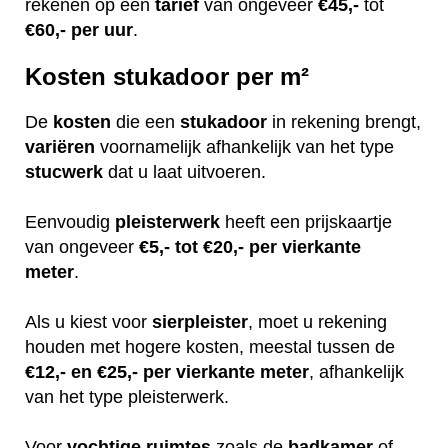
rekenen op een
tarief
van ongeveer
€45,-
tot
€60,-
per uur
.
Kosten stukadoor per m²
De
kosten
die een
stukadoor
in rekening brengt,
variëren
voornamelijk afhankelijk van het type
stucwerk
dat u laat uitvoeren.
Eenvoudig
pleisterwerk
heeft een prijskaartje
van ongeveer
€5,- tot €20,- per vierkante
meter
.
Als u kiest voor
sierpleister
, moet u rekening
houden met hogere kosten, meestal tussen de
€12,- en €25,- per vierkante meter
, afhankelijk
van het type pleisterwerk.
Voor
vochtige
ruimtes
zoals de
badkamer
of