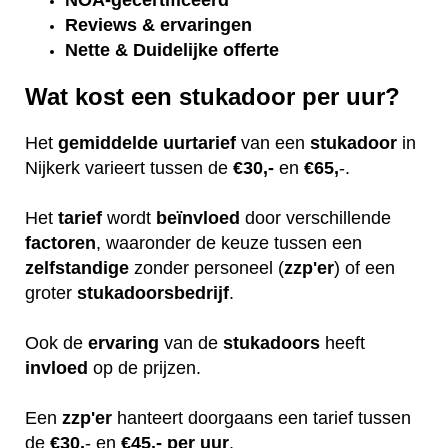
NOA-gecertificeerd
Reviews & ervaringen
Nette & Duidelijke offerte
Wat kost een stukadoor per uur?
Het
gemiddelde
uurtarief
van een
stukadoor
in
Nijkerk varieert tussen de
€30,-
en
€65,
-.
Het
tarief
wordt
beïnvloed
door verschillende
factoren
, waaronder de keuze tussen een
zelfstandige
zonder personeel (
zzp'er
) of een
groter
stukadoorsbedrijf
.
Ook de
ervaring
van de
stukadoors
heeft
invloed
op de prijzen.
Een
zzp'er
hanteert doorgaans een tarief tussen
de
€30,
- en
€45,- per uur
.