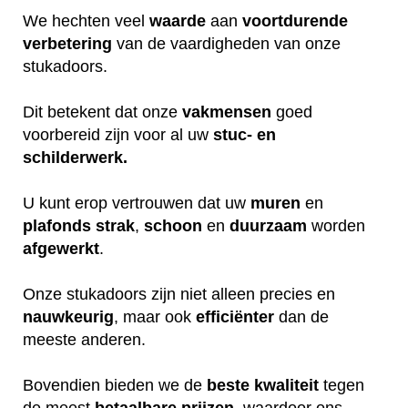
We hechten veel
waarde
aan
voortdurende
verbetering
van de vaardigheden van onze
stukadoors.
Dit betekent dat onze
vakmensen
goed
voorbereid zijn voor al uw
stuc- en
schilderwerk.
U kunt erop vertrouwen dat uw
muren
en
plafonds
strak
,
schoon
en
duurzaam
worden
afgewerkt
.
Onze stukadoors zijn niet alleen precies en
nauwkeurig
, maar ook
efficiënter
dan de
meeste anderen.
Bovendien bieden we de
beste
kwaliteit
tegen
de meest
betaalbare
prijzen
, waardoor ons