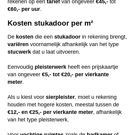
rekenen op een
tarief
van ongeveer
€45,-
tot
€60,-
per uur
.
Kosten stukadoor per m²
De
kosten
die een
stukadoor
in rekening brengt,
variëren
voornamelijk afhankelijk van het type
stucwerk
dat u laat uitvoeren.
Eenvoudig
pleisterwerk
heeft een prijskaartje
van ongeveer
€5,- tot €20,- per vierkante
meter
.
Als u kiest voor
sierpleister
, moet u rekening
houden met hogere kosten, meestal tussen de
€12,- en €25,- per vierkante meter
, afhankelijk
van het type pleisterwerk.
Voor
vochtige
ruimtes
zoals de
badkamer
of