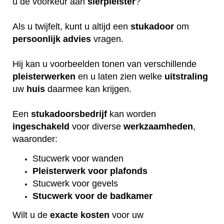
u de voorkeur aan
sierpleister
?
Als u twijfelt, kunt u altijd een
stukadoor
om
persoonlijk
advies
vragen.
Hij kan u voorbeelden tonen van verschillende
pleisterwerken
en u laten zien welke
uitstraling
uw
huis
daarmee kan krijgen.
Een
stukadoorsbedrijf
kan worden
ingeschakeld
voor diverse
werkzaamheden
,
waaronder:
Stucwerk voor wanden
Pleisterwerk voor plafonds
Stucwerk voor gevels
Stucwerk voor de badkamer
Wilt u de
exacte
kosten
voor uw