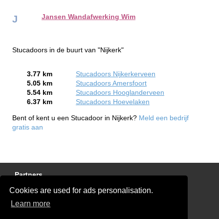
Jansen Wandafwerking Wim
J
Stucadoors in de buurt van "Nijkerk"
3.77 km
Stucadoors Nijkerkerveen
5.05 km
Stucadoors Amersfoort
5.54 km
Stucadoors Hooglanderveen
6.37 km
Stucadoors Hoevelaken
Bent of kent u een Stucadoor in Nijkerk?
Meld een bedrijf
gratis aan
Partners
Cookies are used for ads personalisation.
Gratis Stucadoor Offertes
Learn more
Disclaimer