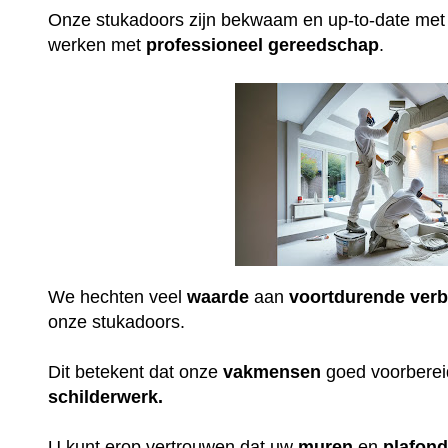
Onze stukadoors zijn bekwaam en up-to-date me
werken met
professioneel
gereedschap
.
We hechten veel
waarde
aan
voortdurende
verb
onze stukadoors.
Dit betekent dat onze
vakmensen
goed voorbereid
schilderwerk.
U kunt erop vertrouwen dat uw
muren
en
plafon