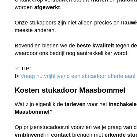
worden
afgewerkt
.
Onze stukadoors zijn niet alleen precies en
nauwk
meeste anderen.
Bovendien bieden we de
beste
kwaliteit
tegen d
waardoor ons bedrijf nog aantrekkelijker wordt.
✅ TIP:
ᐅ
Vraag nu vrijblijvend een stucadoor offerte aan!
Kosten stukadoor Maasbommel
Wat zijn eigenlijk de
tarieven
voor het
inschakel
Maasbommel
?
Op prijzenstucadoor.nl voorzien we je graag van 
vrijblijvend
in
contact
brengen met
erkende
stu