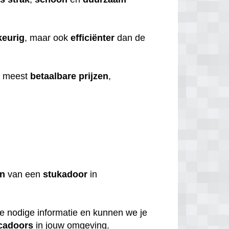
eurig
, maar ook
efficiënter
dan de
e meest
betaalbare
prijzen
,
en
van een
stukadoor
in
de nodige informatie en kunnen we je
cadoors
in jouw omgeving.