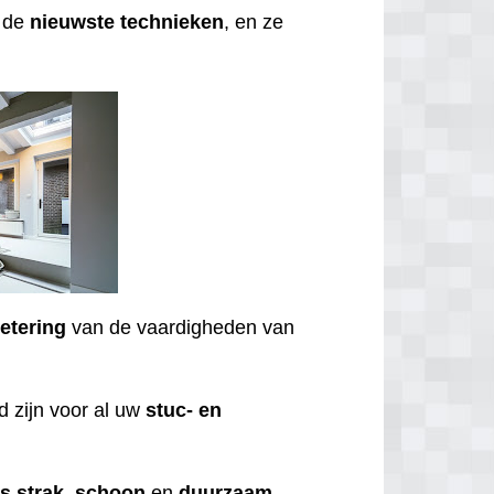
t de
nieuwste
technieken
, en ze
etering
van de vaardigheden van
 zijn voor al uw
stuc- en
ds
strak
,
schoon
en
duurzaam