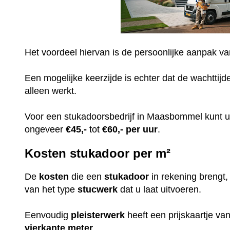
Het voordeel hiervan is de persoonlijke aanpak v
Een mogelijke keerzijde is echter dat de wachttijd
alleen werkt.
Voor een stukadoorsbedrijf in Maasbommel kunt 
ongeveer
€45,-
tot
€60,-
per uur
.
Kosten stukadoor per m²
De
kosten
die een
stukadoor
in rekening brengt
van het type
stucwerk
dat u laat uitvoeren.
Eenvoudig
pleisterwerk
heeft een prijskaartje v
vierkante meter
.