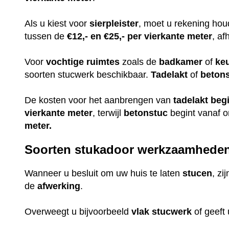
Als u kiest voor
sierpleister
, moet u rekening ho
tussen de
€12,- en €25,- per vierkante meter
, af
Voor
vochtige
ruimtes
zoals de
badkamer
of
ke
soorten stucwerk beschikbaar.
Tadelakt
of
beton
De kosten voor het aanbrengen van
tadelakt
beg
vierkante meter
, terwijl
betonstuc
begint vanaf 
meter.
Soorten stukadoor werkzaamhede
Wanneer u besluit om uw huis te laten
stucen
, zi
de
afwerking
.
Overweegt u bijvoorbeeld
vlak
stucwerk
of geeft