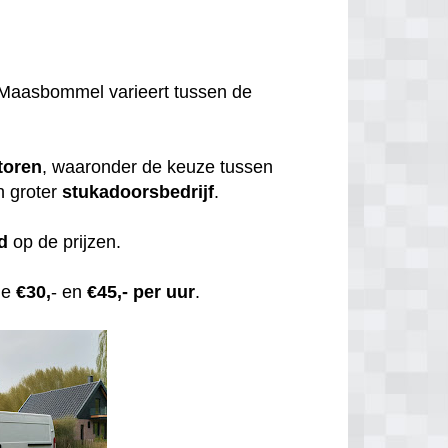
Maasbommel varieert tussen de
toren
, waaronder de keuze tussen
n groter
stukadoorsbedrijf
.
d
op de prijzen.
de
€30,
- en
€45,- per uur
.