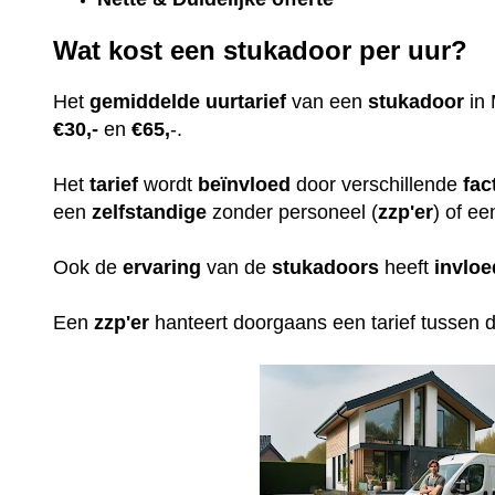
Wat kost een stukadoor per uur?
Het
gemiddelde
uurtarief
van een
stukadoor
in 
€30,-
en
€65,
-.
Het
tarief
wordt
beïnvloed
door verschillende
fac
een
zelfstandige
zonder personeel (
zzp'er
) of ee
Ook de
ervaring
van de
stukadoors
heeft
invloe
Een
zzp'er
hanteert doorgaans een tarief tussen 