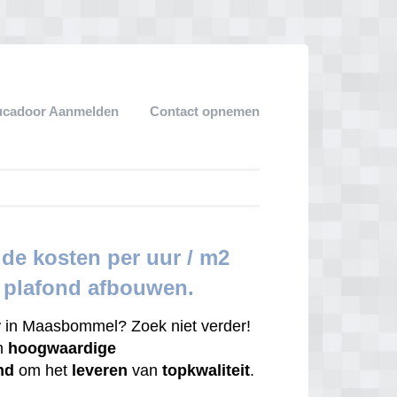
ucadoor Aanmelden
Contact opnemen
e kosten per uur / m2
r plafond afbouwen.
r
in Maasbommel? Zoek niet verder!
en
hoogwaardige
nd
om het
leveren
van
topkwaliteit
.