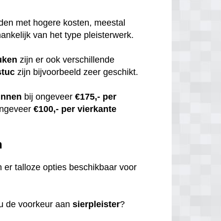
uden met hogere kosten, meestal
hankelijk van het type pleisterwerk.
uken
zijn er ook verschillende
stuc
zijn bijvoorbeeld zeer geschikt.
innen
bij ongeveer
€175,- per
ongeveer
€100,- per vierkante
n
jn er talloze opties beschikbaar voor
 u de voorkeur aan
sierpleister
?