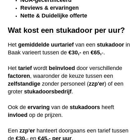
NOA-gecertificeerd
Reviews & ervaringen
Nette & Duidelijke offerte
Wat kost een stukadoor per uur?
Het
gemiddelde
uurtarief
van een
stukadoor
in
Baak varieert tussen de
€30,-
en
€65,
-.
Het
tarief
wordt
beïnvloed
door verschillende
factoren
, waaronder de keuze tussen een
zelfstandige
zonder personeel (
zzp'er
) of een
groter
stukadoorsbedrijf
.
Ook de
ervaring
van de
stukadoors
heeft
invloed
op de prijzen.
Een
zzp'er
hanteert doorgaans een tarief tussen
de
€30,
- en
€45,- per uur
.