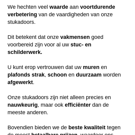
We hechten veel
waarde
aan
voortdurende
verbetering
van de vaardigheden van onze
stukadoors.
Dit betekent dat onze
vakmensen
goed
voorbereid zijn voor al uw
stuc- en
schilderwerk.
U kunt erop vertrouwen dat uw
muren
en
plafonds
strak
,
schoon
en
duurzaam
worden
afgewerkt
.
Onze stukadoors zijn niet alleen precies en
nauwkeurig
, maar ook
efficiënter
dan de
meeste anderen.
Bovendien bieden we de
beste
kwaliteit
tegen
de meest
betaalbare
prijzen
, waardoor ons