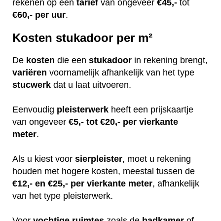
rekenen op een
tarief
van ongeveer
€45,-
tot
€60,-
per uur
.
Kosten stukadoor per m²
De
kosten
die een
stukadoor
in rekening brengt,
variëren
voornamelijk afhankelijk van het type
stucwerk
dat u laat uitvoeren.
Eenvoudig
pleisterwerk
heeft een prijskaartje
van ongeveer
€5,- tot €20,- per vierkante
meter
.
Als u kiest voor
sierpleister
, moet u rekening
houden met hogere kosten, meestal tussen de
€12,- en €25,- per vierkante meter
, afhankelijk
van het type pleisterwerk.
Voor
vochtige
ruimtes
zoals de
badkamer
of