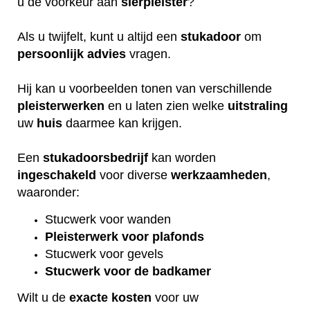
u de voorkeur aan
sierpleister
?
Als u twijfelt, kunt u altijd een
stukadoor
om
persoonlijk
advies
vragen.
Hij kan u voorbeelden tonen van verschillende
pleisterwerken
en u laten zien welke
uitstraling
uw
huis
daarmee kan krijgen.
Een
stukadoorsbedrijf
kan worden
ingeschakeld
voor diverse
werkzaamheden
,
waaronder:
Stucwerk voor wanden
Pleisterwerk voor plafonds
Stucwerk voor gevels
Stucwerk voor de badkamer
Wilt u de
exacte
kosten
voor uw