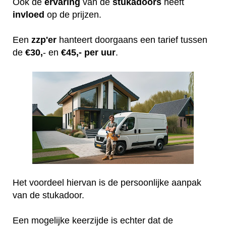
Ook de
ervaring
van de
stukadoors
heeft
invloed
op de prijzen.
Een
zzp'er
hanteert doorgaans een tarief tussen
de
€30,
- en
€45,- per uur
.
Het voordeel hiervan is de persoonlijke aanpak
van de stukadoor.
Een mogelijke keerzijde is echter dat de