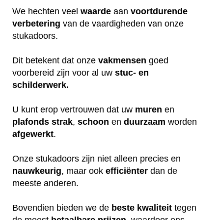
We hechten veel
waarde
aan
voortdurende
verbetering
van de vaardigheden van onze
stukadoors.
Dit betekent dat onze
vakmensen
goed
voorbereid zijn voor al uw
stuc- en
schilderwerk.
U kunt erop vertrouwen dat uw
muren
en
plafonds
strak
,
schoon
en
duurzaam
worden
afgewerkt
.
Onze stukadoors zijn niet alleen precies en
nauwkeurig
, maar ook
efficiënter
dan de
meeste anderen.
Bovendien bieden we de
beste
kwaliteit
tegen
de meest
betaalbare
prijzen
, waardoor ons