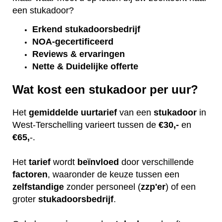
een stukadoor?
Erkend
stukadoorsbedrijf
NOA-gecertificeerd
Reviews & ervaringen
Nette & Duidelijke offerte
Wat kost een stukadoor per uur?
Het
gemiddelde
uurtarief
van een
stukadoor
in
West-Terschelling varieert tussen de
€30,-
en
€65,
-.
Het
tarief
wordt
beïnvloed
door verschillende
factoren
, waaronder de keuze tussen een
zelfstandige
zonder personeel (
zzp'er
) of een
groter
stukadoorsbedrijf
.