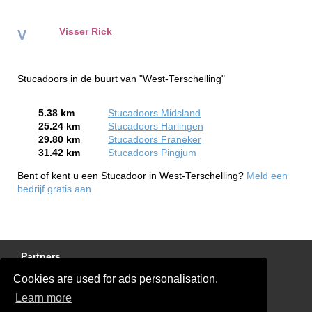
Visser Rick
V
Stucadoors in de buurt van "West-Terschelling"
5.38 km
Stucadoors Midsland
25.24 km
Stucadoors Harlingen
29.80 km
Stucadoors Franeker
31.42 km
Stucadoors Pingjum
Bent of kent u een Stucadoor in West-Terschelling?
Meld een
bedrijf gratis aan
Partners
Cookies are used for ads personalisation.
Gratis Stucadoor Offertes
Learn more
Disclaimer