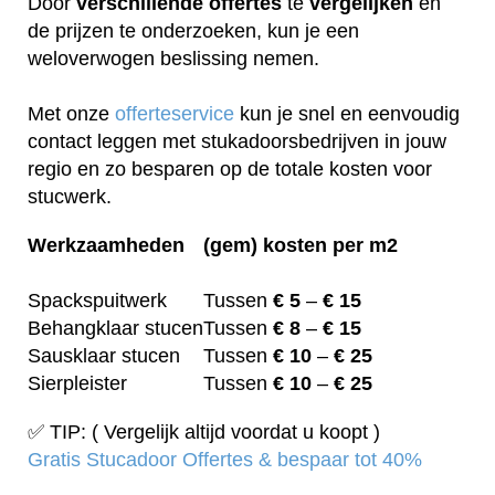
Door
verschillende
offertes
te
vergelijken
en
de prijzen te onderzoeken, kun je een
weloverwogen beslissing nemen.
Met onze
offerteservice
kun je snel en eenvoudig
contact leggen met stukadoorsbedrijven in jouw
regio en zo besparen op de totale kosten voor
stucwerk.
Werkzaamheden
(gem) kosten per m2
Spackspuitwerk
Tussen
€ 5
–
€ 15
Behangklaar stucen
Tussen
€ 8
–
€ 15
Sausklaar stucen
Tussen
€ 10
–
€ 25
Sierpleister
Tussen
€ 10
–
€ 25
✅ TIP: ( Vergelijk altijd voordat u koopt )
Gratis Stucadoor Offertes & bespaar tot 40%