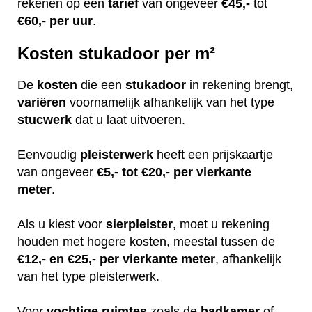
rekenen op een
tarief
van ongeveer
€45,-
tot
€60,-
per uur
.
Kosten stukadoor per m²
De
kosten
die een
stukadoor
in rekening brengt,
variëren
voornamelijk afhankelijk van het type
stucwerk
dat u laat uitvoeren.
Eenvoudig
pleisterwerk
heeft een prijskaartje
van ongeveer
€5,- tot €20,- per vierkante
meter
.
Als u kiest voor
sierpleister
, moet u rekening
houden met hogere kosten, meestal tussen de
€12,- en €25,- per vierkante meter
, afhankelijk
van het type pleisterwerk.
Voor
vochtige
ruimtes
zoals de
badkamer
of