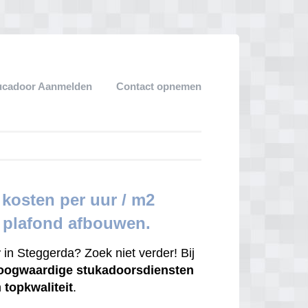
ucadoor Aanmelden
Contact opnemen
kosten per uur / m2
r plafond afbouwen.
r
in Steggerda? Zoek niet verder! Bij
oogwaardige
stukadoorsdiensten
n
topkwaliteit
.