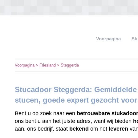
Voorpagina
St
Voorpagina
>
Friesland
> Steggerda
Stucadoor Steggerda: Gemiddelde 
stucen, goede expert gezocht voo
Bent u op zoek naar een
betrouwbare
stukadoo
ons bent u aan het juiste adres, want wij bieden
h
aan. ons bedrijf, staat
bekend
om het
leveren
va