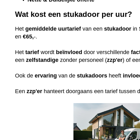
Wat kost een stukadoor per uur?
Het
gemiddelde
uurtarief
van een
stukadoor
in 
en
€65,
-.
Het
tarief
wordt
beïnvloed
door verschillende
fac
een
zelfstandige
zonder personeel (
zzp'er
) of ee
Ook de
ervaring
van de
stukadoors
heeft
invloe
Een
zzp'er
hanteert doorgaans een tarief tussen 