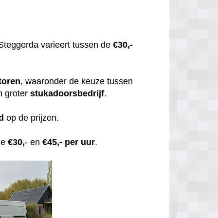
Steggerda varieert tussen de
€30,-
toren
, waaronder de keuze tussen
n groter
stukadoorsbedrijf
.
d
op de prijzen.
de
€30,
- en
€45,- per uur
.