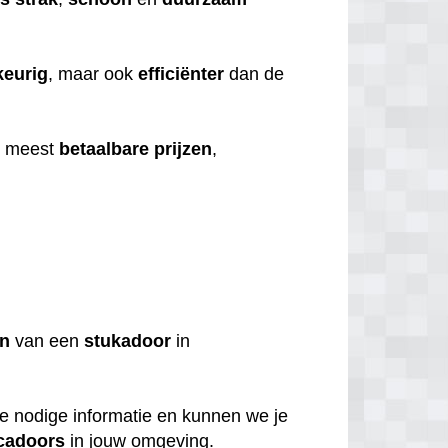
eurig
, maar ook
efficiënter
dan de
e meest
betaalbare
prijzen
,
en
van een
stukadoor
in
de nodige informatie en kunnen we je
cadoors
in jouw omgeving.