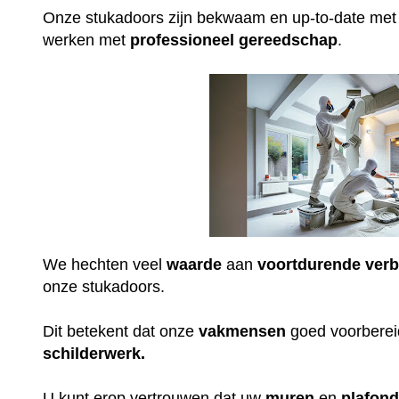
Onze stukadoors zijn bekwaam en up-to-date me
werken met
professioneel
gereedschap
.
We hechten veel
waarde
aan
voortdurende
verb
onze stukadoors.
Dit betekent dat onze
vakmensen
goed voorbereid
schilderwerk.
U kunt erop vertrouwen dat uw
muren
en
plafon