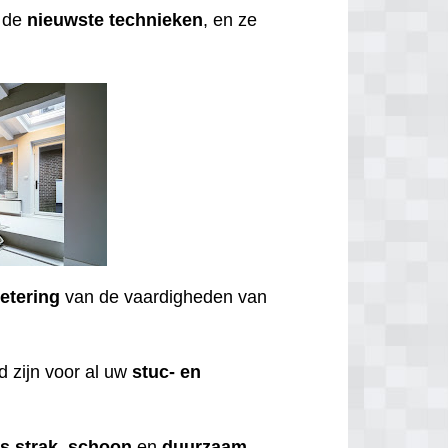
t de
nieuwste
technieken
, en ze
etering
van de vaardigheden van
 zijn voor al uw
stuc- en
ds
strak
,
schoon
en
duurzaam