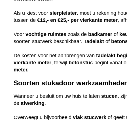
Als u kiest voor
sierpleister
, moet u rekening ho
tussen de
€12,- en €25,- per vierkante meter
, af
Voor
vochtige
ruimtes
zoals de
badkamer
of
ke
soorten stucwerk beschikbaar.
Tadelakt
of
beton
De kosten voor het aanbrengen van
tadelakt
beg
vierkante meter
, terwijl
betonstuc
begint vanaf 
meter.
Soorten stukadoor werkzaamhede
Wanneer u besluit om uw huis te laten
stucen
, zi
de
afwerking
.
Overweegt u bijvoorbeeld
vlak
stucwerk
of geeft