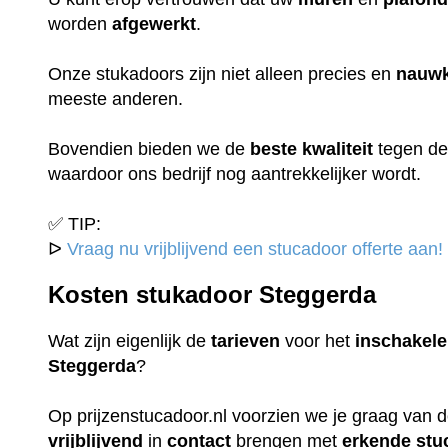
worden
afgewerkt
.
Onze stukadoors zijn niet alleen precies en
nauwk
meeste anderen.
Bovendien bieden we de
beste
kwaliteit
tegen d
waardoor ons bedrijf nog aantrekkelijker wordt.
✅ TIP:
ᐅ
Vraag nu vrijblijvend een stucadoor offerte aan!
Kosten stukadoor Steggerda
Wat zijn eigenlijk de
tarieven
voor het
inschakel
Steggerda
?
Op prijzenstucadoor.nl voorzien we je graag van 
vrijblijvend
in
contact
brengen met
erkende
stu