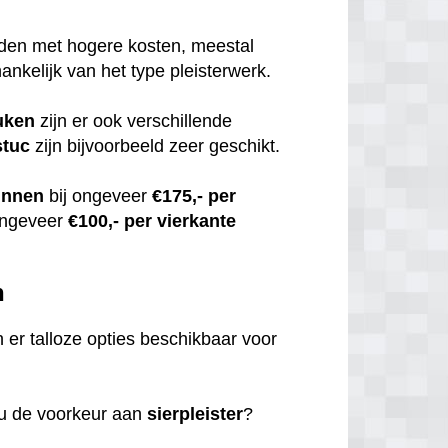
uden met hogere kosten, meestal
hankelijk van het type pleisterwerk.
uken
zijn er ook verschillende
stuc
zijn bijvoorbeeld zeer geschikt.
innen
bij ongeveer
€175,- per
ongeveer
€100,- per vierkante
n
jn er talloze opties beschikbaar voor
 u de voorkeur aan
sierpleister
?