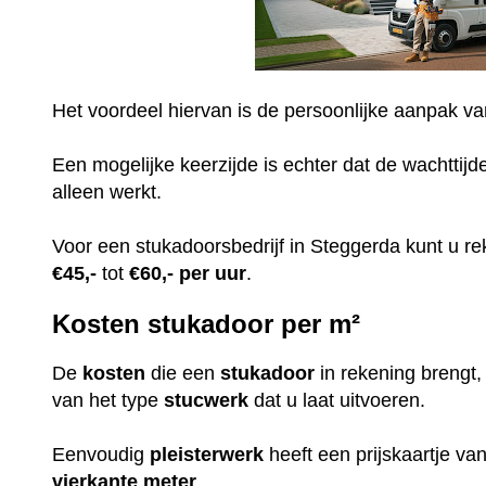
Het voordeel hiervan is de persoonlijke aanpak v
Een mogelijke keerzijde is echter dat de wachttijd
alleen werkt.
Voor een stukadoorsbedrijf in Steggerda kunt u 
€45,-
tot
€60,-
per uur
.
Kosten stukadoor per m²
De
kosten
die een
stukadoor
in rekening brengt
van het type
stucwerk
dat u laat uitvoeren.
Eenvoudig
pleisterwerk
heeft een prijskaartje v
vierkante meter
.