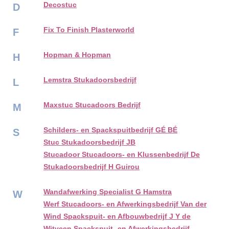
Decostuc
D
Fix To Finish Plasterworld
F
Hopman & Hopman
H
Lemstra Stukadoorsbedrijf
L
Maxstuc Stucadoors Bedrijf
M
Schilders- en Spackspuitbedrijf GÉ BÉ
S
Stuc Stukadoorsbedrijf JB
Stucadoor Stucadoors- en Klussenbedrijf De
Stukadoorsbedrijf H Guirou
Wandafwerking Specialist G Hamstra
W
Werf Stucadoors- en Afwerkingsbedrijf Van der
Wind Spackspuit- en Afbouwbedrijf J Y de
Witveen Spackspuit- en Afwerkingsbedrijf