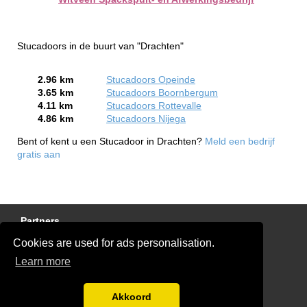
Stucadoors in de buurt van "Drachten"
2.96 km
Stucadoors Opeinde
3.65 km
Stucadoors Boornbergum
4.11 km
Stucadoors Rottevalle
4.86 km
Stucadoors Nijega
Bent of kent u een Stucadoor in Drachten?
Meld een bedrijf
gratis aan
Partners
Cookies are used for ads personalisation.
Gratis Stucadoor Offertes
Learn more
Disclaimer
Blog
Akkoord