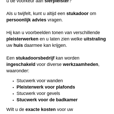
u de voorkeur aan
sierpleister
?
Als u twijfelt, kunt u altijd een
stukadoor
om
persoonlijk
advies
vragen.
Hij kan u voorbeelden tonen van verschillende
pleisterwerken
en u laten zien welke
uitstraling
uw
huis
daarmee kan krijgen.
Een
stukadoorsbedrijf
kan worden
ingeschakeld
voor diverse
werkzaamheden
,
waaronder:
Stucwerk voor wanden
Pleisterwerk voor plafonds
Stucwerk voor gevels
Stucwerk voor de badkamer
Wilt u de
exacte
kosten
voor uw