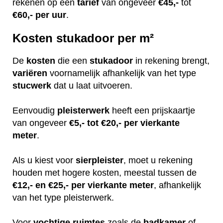
rekenen op een
tarief
van ongeveer
€45,-
tot
€60,-
per uur
.
Kosten stukadoor per m²
De
kosten
die een
stukadoor
in rekening brengt,
variëren
voornamelijk afhankelijk van het type
stucwerk
dat u laat uitvoeren.
Eenvoudig
pleisterwerk
heeft een prijskaartje
van ongeveer
€5,- tot €20,- per vierkante
meter
.
Als u kiest voor
sierpleister
, moet u rekening
houden met hogere kosten, meestal tussen de
€12,- en €25,- per vierkante meter
, afhankelijk
van het type pleisterwerk.
Voor
vochtige
ruimtes
zoals de
badkamer
of