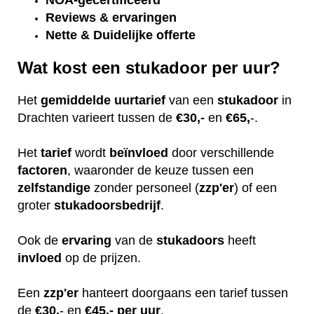
NOA-gecertificeerd
Reviews & ervaringen
Nette & Duidelijke offerte
Wat kost een stukadoor per uur?
Het
gemiddelde
uurtarief
van een
stukadoor
in
Drachten varieert tussen de
€30,-
en
€65,
-.
Het
tarief
wordt
beïnvloed
door verschillende
factoren
, waaronder de keuze tussen een
zelfstandige
zonder personeel (
zzp'er
) of een
groter
stukadoorsbedrijf
.
Ook de
ervaring
van de
stukadoors
heeft
invloed
op de prijzen.
Een
zzp'er
hanteert doorgaans een tarief tussen
de
€30,
- en
€45,- per uur
.