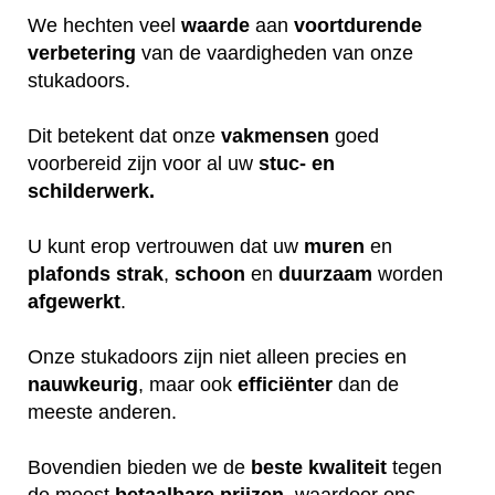
We hechten veel
waarde
aan
voortdurende
verbetering
van de vaardigheden van onze
stukadoors.
Dit betekent dat onze
vakmensen
goed
voorbereid zijn voor al uw
stuc- en
schilderwerk.
U kunt erop vertrouwen dat uw
muren
en
plafonds
strak
,
schoon
en
duurzaam
worden
afgewerkt
.
Onze stukadoors zijn niet alleen precies en
nauwkeurig
, maar ook
efficiënter
dan de
meeste anderen.
Bovendien bieden we de
beste
kwaliteit
tegen
de meest
betaalbare
prijzen
, waardoor ons