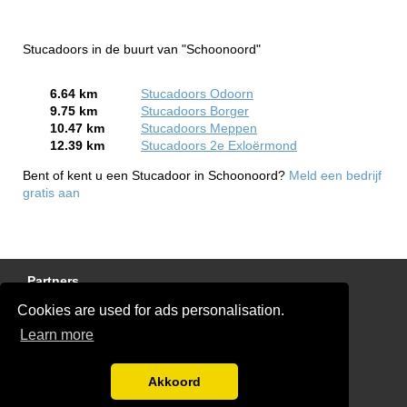
Stucadoors in de buurt van "Schoonoord"
6.64 km
Stucadoors Odoorn
9.75 km
Stucadoors Borger
10.47 km
Stucadoors Meppen
12.39 km
Stucadoors 2e Exloërmond
Bent of kent u een Stucadoor in Schoonoord?
Meld een bedrijf
gratis aan
Partners
Cookies are used for ads personalisation.
Gratis Stucadoor Offertes
Learn more
Disclaimer
Blog
Akkoord
Ben jij een stukadoor?