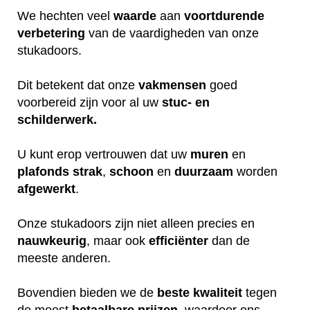
We hechten veel
waarde
aan
voortdurende
verbetering
van de vaardigheden van onze
stukadoors.
Dit betekent dat onze
vakmensen
goed
voorbereid zijn voor al uw
stuc- en
schilderwerk.
U kunt erop vertrouwen dat uw
muren
en
plafonds
strak
,
schoon
en
duurzaam
worden
afgewerkt
.
Onze stukadoors zijn niet alleen precies en
nauwkeurig
, maar ook
efficiënter
dan de
meeste anderen.
Bovendien bieden we de
beste
kwaliteit
tegen
de meest
betaalbare
prijzen
, waardoor ons