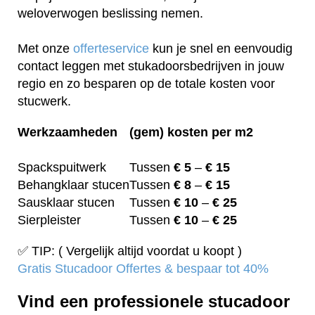
weloverwogen beslissing nemen.
Met onze
offerteservice
kun je snel en eenvoudig
contact leggen met stukadoorsbedrijven in jouw
regio en zo besparen op de totale kosten voor
stucwerk.
Werkzaamheden
(gem) kosten per m2
Spackspuitwerk
Tussen
€ 5
–
€ 15
Behangklaar stucen
Tussen
€ 8
–
€ 15
Sausklaar stucen
Tussen
€ 10
–
€ 25
Sierpleister
Tussen
€ 10
–
€ 25
✅ TIP: ( Vergelijk altijd voordat u koopt )
Gratis Stucadoor Offertes & bespaar tot 40%
Vind een professionele stucadoor