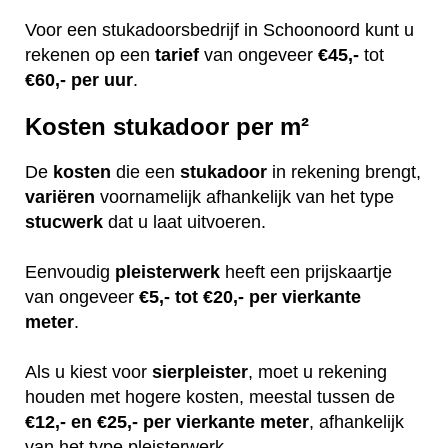
Voor een stukadoorsbedrijf in Schoonoord kunt u
rekenen op een
tarief
van ongeveer
€45,-
tot
€60,-
per uur
.
Kosten stukadoor per m²
De
kosten
die een
stukadoor
in rekening brengt,
variëren
voornamelijk afhankelijk van het type
stucwerk
dat u laat uitvoeren.
Eenvoudig
pleisterwerk
heeft een prijskaartje
van ongeveer
€5,- tot €20,- per vierkante
meter
.
Als u kiest voor
sierpleister
, moet u rekening
houden met hogere kosten, meestal tussen de
€12,- en €25,- per vierkante meter
, afhankelijk
van het type pleisterwerk.