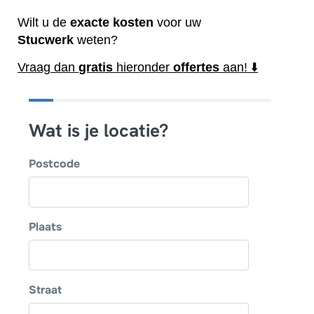
Wilt u de
exacte
kosten
voor uw
Stucwerk
weten?
Vraag dan
gratis
hieronder
offertes
aan! ⬇️