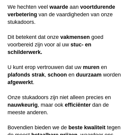
We hechten veel
waarde
aan
voortdurende
verbetering
van de vaardigheden van onze
stukadoors.
Dit betekent dat onze
vakmensen
goed
voorbereid zijn voor al uw
stuc- en
schilderwerk.
U kunt erop vertrouwen dat uw
muren
en
plafonds
strak
,
schoon
en
duurzaam
worden
afgewerkt
.
Onze stukadoors zijn niet alleen precies en
nauwkeurig
, maar ook
efficiënter
dan de
meeste anderen.
Bovendien bieden we de
beste
kwaliteit
tegen
de meest
betaalbare
prijzen
, waardoor ons