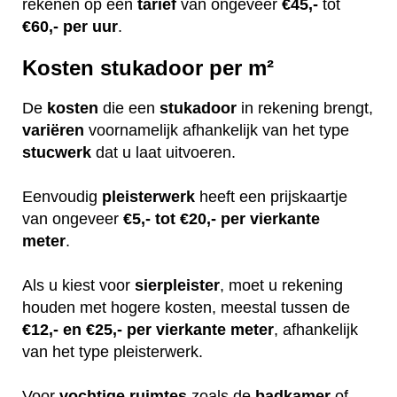
rekenen op een
tarief
van ongeveer
€45,-
tot
€60,-
per uur
.
Kosten stukadoor per m²
De
kosten
die een
stukadoor
in rekening brengt,
variëren
voornamelijk afhankelijk van het type
stucwerk
dat u laat uitvoeren.
Eenvoudig
pleisterwerk
heeft een prijskaartje
van ongeveer
€5,- tot €20,- per vierkante
meter
.
Als u kiest voor
sierpleister
, moet u rekening
houden met hogere kosten, meestal tussen de
€12,- en €25,- per vierkante meter
, afhankelijk
van het type pleisterwerk.
Voor
vochtige
ruimtes
zoals de
badkamer
of