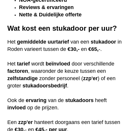
NOA-gecertificeerd
Reviews & ervaringen
Nette & Duidelijke offerte
Wat kost een stukadoor per uur?
Het
gemiddelde
uurtarief
van een
stukadoor
in
Roden varieert tussen de
€30,-
en
€65,
-.
Het
tarief
wordt
beïnvloed
door verschillende
factoren
, waaronder de keuze tussen een
zelfstandige
zonder personeel (
zzp'er
) of een
groter
stukadoorsbedrijf
.
Ook de
ervaring
van de
stukadoors
heeft
invloed
op de prijzen.
Een
zzp'er
hanteert doorgaans een tarief tussen
de
€30,
- en
€45,- per uur
.