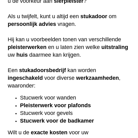
u de voorkeur aan
sierpleister
?
Als u twijfelt, kunt u altijd een
stukadoor
om
persoonlijk
advies
vragen.
Hij kan u voorbeelden tonen van verschillende
pleisterwerken
en u laten zien welke
uitstraling
uw
huis
daarmee kan krijgen.
Een
stukadoorsbedrijf
kan worden
ingeschakeld
voor diverse
werkzaamheden
,
waaronder:
Stucwerk voor wanden
Pleisterwerk voor plafonds
Stucwerk voor gevels
Stucwerk voor de badkamer
Wilt u de
exacte
kosten
voor uw