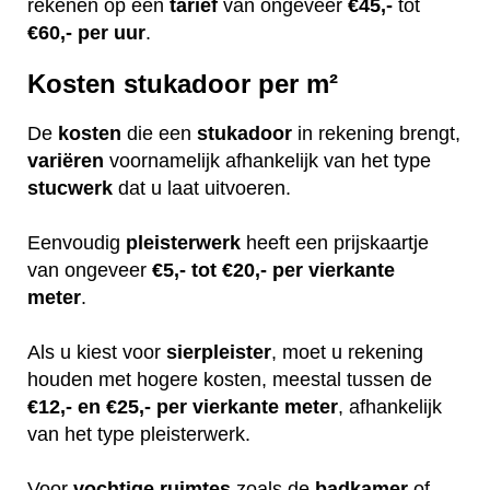
rekenen op een
tarief
van ongeveer
€45,-
tot
€60,-
per uur
.
Kosten stukadoor per m²
De
kosten
die een
stukadoor
in rekening brengt,
variëren
voornamelijk afhankelijk van het type
stucwerk
dat u laat uitvoeren.
Eenvoudig
pleisterwerk
heeft een prijskaartje
van ongeveer
€5,- tot €20,- per vierkante
meter
.
Als u kiest voor
sierpleister
, moet u rekening
houden met hogere kosten, meestal tussen de
€12,- en €25,- per vierkante meter
, afhankelijk
van het type pleisterwerk.
Voor
vochtige
ruimtes
zoals de
badkamer
of