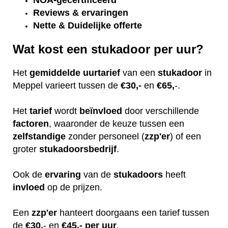
NOA-gecertificeerd
Reviews & ervaringen
Nette & Duidelijke offerte
Wat kost een stukadoor per uur?
Het
gemiddelde
uurtarief
van een
stukadoor
in
Meppel varieert tussen de
€30,-
en
€65,
-.
Het
tarief
wordt
beïnvloed
door verschillende
factoren
, waaronder de keuze tussen een
zelfstandige
zonder personeel (
zzp'er
) of een
groter
stukadoorsbedrijf
.
Ook de
ervaring
van de
stukadoors
heeft
invloed
op de prijzen.
Een
zzp'er
hanteert doorgaans een tarief tussen
de
€30,
- en
€45,- per uur
.