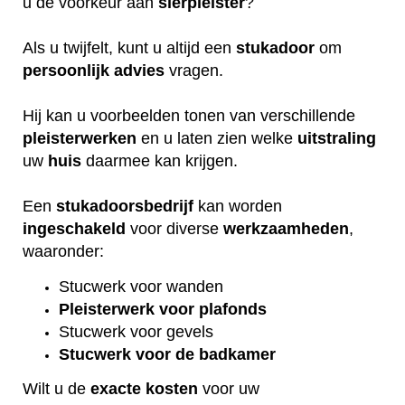
u de voorkeur aan
sierpleister
?
Als u twijfelt, kunt u altijd een
stukadoor
om
persoonlijk
advies
vragen.
Hij kan u voorbeelden tonen van verschillende
pleisterwerken
en u laten zien welke
uitstraling
uw
huis
daarmee kan krijgen.
Een
stukadoorsbedrijf
kan worden
ingeschakeld
voor diverse
werkzaamheden
,
waaronder:
Stucwerk voor wanden
Pleisterwerk voor plafonds
Stucwerk voor gevels
Stucwerk voor de badkamer
Wilt u de
exacte
kosten
voor uw