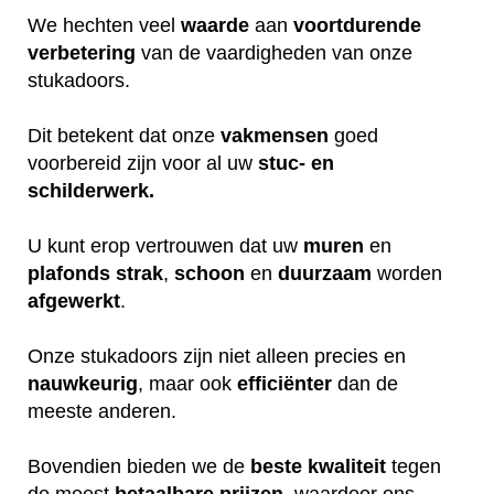
We hechten veel
waarde
aan
voortdurende
verbetering
van de vaardigheden van onze
stukadoors.
Dit betekent dat onze
vakmensen
goed
voorbereid zijn voor al uw
stuc- en
schilderwerk.
U kunt erop vertrouwen dat uw
muren
en
plafonds
strak
,
schoon
en
duurzaam
worden
afgewerkt
.
Onze stukadoors zijn niet alleen precies en
nauwkeurig
, maar ook
efficiënter
dan de
meeste anderen.
Bovendien bieden we de
beste
kwaliteit
tegen
de meest
betaalbare
prijzen
, waardoor ons